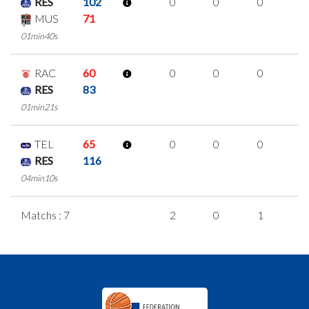
RES
102
0
0
0
0
MUS
71
01min40s
RAC
60
0
0
0
0
RES
83
01min21s
TEL
65
0
0
0
0
RES
116
04min10s
Matchs : 7
2
0
1
0