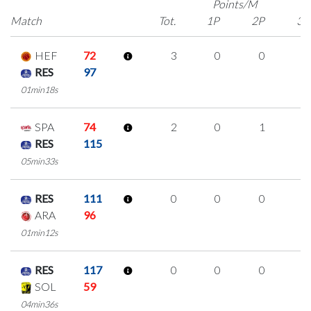
Points/M
Match
Tot.
1P
2P
3P
HEF
72
3
0
0
1
RES
97
01min18s
SPA
74
2
0
1
0
RES
115
05min33s
RES
111
0
0
0
0
ARA
96
01min12s
RES
117
0
0
0
0
SOL
59
04min36s