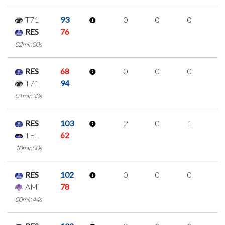
T71
93
0
0
0
0
RES
76
02min00s
RES
68
0
0
0
0
T71
94
01min33s
RES
103
2
0
1
0
TEL
62
10min00s
RES
102
0
0
0
0
AMI
78
00min44s