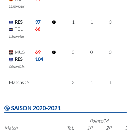
00min58s
RES
97
1
1
0
0
TEL
66
01min48s
MUS
69
0
0
0
0
RES
104
06min01s
Matchs : 9
3
1
1
0
SAISON 2020-2021
Points/M
Match
Tot.
1P
2P
3P