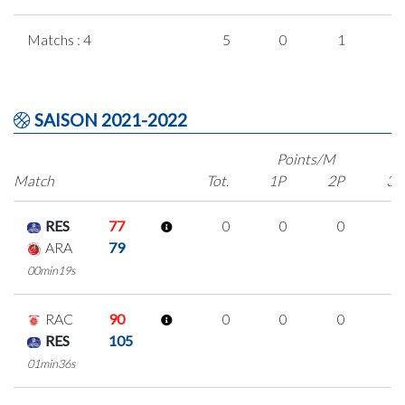
Matchs : 4
5
0
1
1
SAISON 2021-2022
Points/M
Match
Tot.
1P
2P
3P
RES
77
0
0
0
0
ARA
79
00min19s
RAC
90
0
0
0
0
RES
105
01min36s