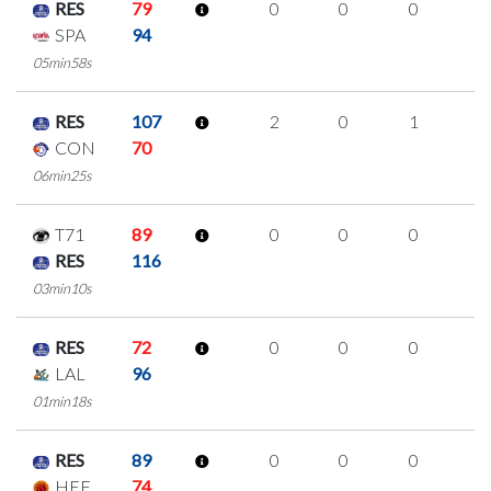
RES
79
0
0
0
0
SPA
94
05min58s
RES
107
2
0
1
0
CON
70
06min25s
T71
89
0
0
0
0
RES
116
03min10s
RES
72
0
0
0
0
LAL
96
01min18s
RES
89
0
0
0
0
HEF
74