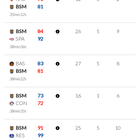
BSM
81
35min12s
BSM
84
26
5
9
1
SPA
92
38min36s
BAS
83
27
5
8
2
BSM
81
38min22s
BSM
73
16
1
6
1
CON
72
38min35s
BSM
91
25
5
10
0
RES
99