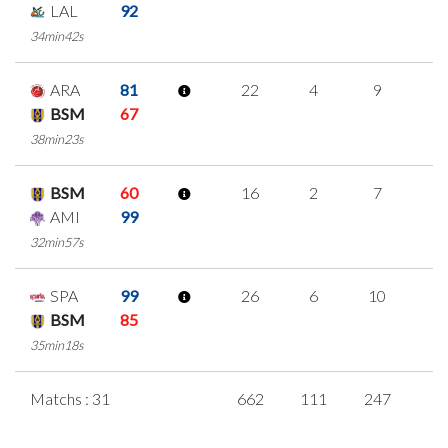
LAL
92
34min42s
ARA
81
22
4
9
0
BSM
67
38min23s
BSM
60
16
2
7
0
AMI
99
32min57s
SPA
99
26
6
10
0
BSM
85
35min18s
Matchs : 31
662
111
247
1