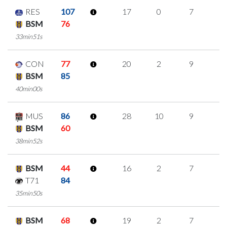
RES
107
17
0
7
1
BSM
76
33min51s
CON
77
20
2
9
0
BSM
85
40min00s
MUS
86
28
10
9
0
BSM
60
38min52s
BSM
44
16
2
7
0
T71
84
35min50s
BSM
68
19
2
7
1