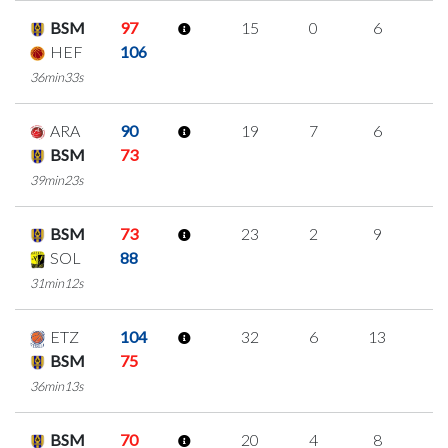
BSM
97
15
0
6
1
HEF
106
36min33s
ARA
90
19
7
6
0
BSM
73
39min23s
BSM
73
23
2
9
1
SOL
88
31min12s
ETZ
104
32
6
13
0
BSM
75
36min13s
BSM
70
20
4
8
0