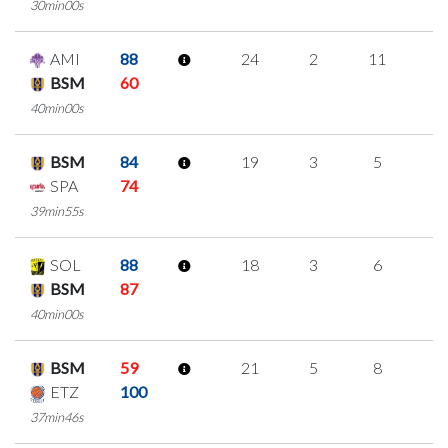
30min00s
AMI
88
24
2
11
0
BSM
60
40min00s
BSM
84
19
3
5
2
SPA
74
39min55s
SOL
88
18
3
6
1
BSM
87
40min00s
BSM
59
21
5
8
0
ETZ
100
37min46s