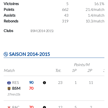
Victoires
5
16.1%
Points
662
21.4/match
Assists
43
1.4/match
Rebonds
319
10.3/match
Clubs
BSM (2014-2015)
SAISON 2014-2015
Points/M
Match
Tot.
1P
2P
3P
RES
90
23
1
11
0
BSM
70
37min33s
RAC
70
12
5
2
1