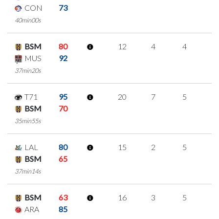
CON
73
40min00s
BSM
80
12
4
4
0
MUS
92
37min20s
T71
95
20
7
5
1
BSM
70
35min55s
LAL
80
15
2
5
1
BSM
65
37min14s
BSM
63
16
3
5
1
ARA
85