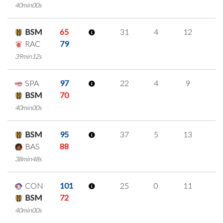
40min00s
BSM
65
31
4
12
1
RAC
79
39min12s
SPA
97
22
4
9
0
BSM
70
40min00s
BSM
95
37
5
13
2
BAS
88
38min48s
CON
101
25
0
11
1
BSM
72
40min00s