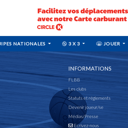
IPES NATIONALES
3 X 3
JOUER
INFORMATIONS
FLBB
Les clubs
Statuts et réglements
Devenir joueur/se
Médias/Presse
Ecrivez-nous