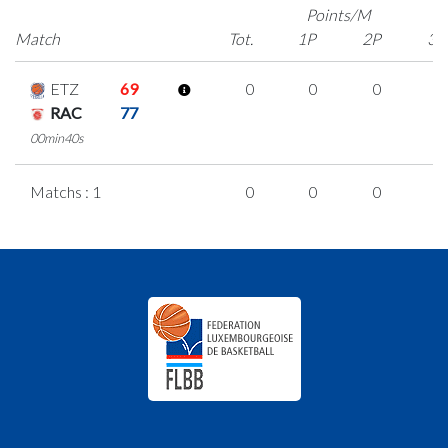
Points/M
Match
Tot.
1P
2P
3P
ETZ
69
0
0
0
0
RAC
77
00min40s
Matchs : 1
0
0
0
0