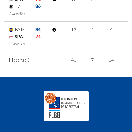
T71
86
34min56s
BSM
84
12
1
4
1
SPA
74
37min20s
Matchs : 3
41
7
14
2