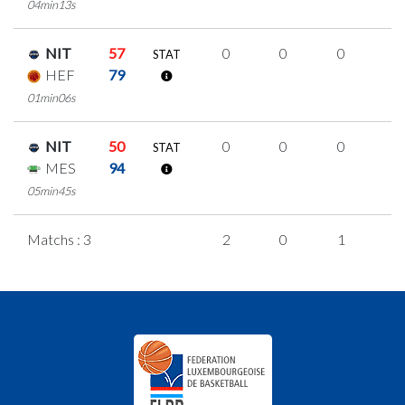
04min13s
NIT
57
0
0
0
0
STAT
HEF
79
01min06s
NIT
50
0
0
0
0
STAT
MES
94
05min45s
Matchs : 3
2
0
1
0