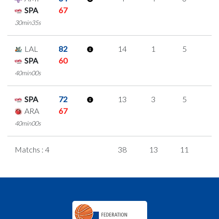
SPA
67
30min35s
LAL
82
14
1
5
1
SPA
60
40min00s
SPA
72
13
3
5
0
ARA
67
40min00s
Matchs : 4
38
13
11
1