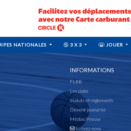
IPES NATIONALES
3 X 3
JOUER
INFORMATIONS
FLBB
Les clubs
Statuts et réglements
Devenir joueur/se
Médias/Presse
Ecrivez-nous