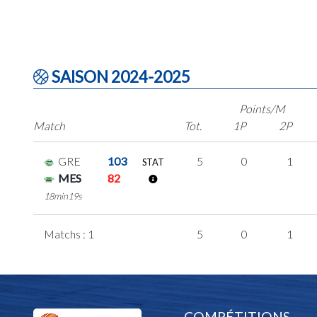
SAISON 2024-2025
Points/M
Match
Tot.
1P
2P
GRE
103
5
0
1
STAT
MES
82
18min19s
Matchs : 1
5
0
1
COMPÉTITIONS