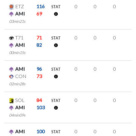
ETZ
116
0
0
0
0
STAT
AMI
69
03min21s
T71
71
0
0
0
0
STAT
AMI
82
00min15s
AMI
96
0
0
0
0
STAT
CON
73
02min28s
SOL
84
0
0
0
0
STAT
AMI
103
04min09s
AMI
100
0
0
0
0
STAT