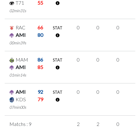
T71
55
02min31s
RAC
66
0
0
0
0
STAT
AMI
80
00min39s
MAM
86
0
0
0
0
STAT
AMI
85
01min14s
AMI
92
0
0
0
0
STAT
KDS
79
07min00s
Matchs : 9
2
2
0
0