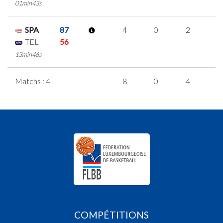
01min43s
SPA
87
4
0
2
0
TEL
56
13min46s
Matchs : 4
8
0
4
0
COMPÉTITIONS