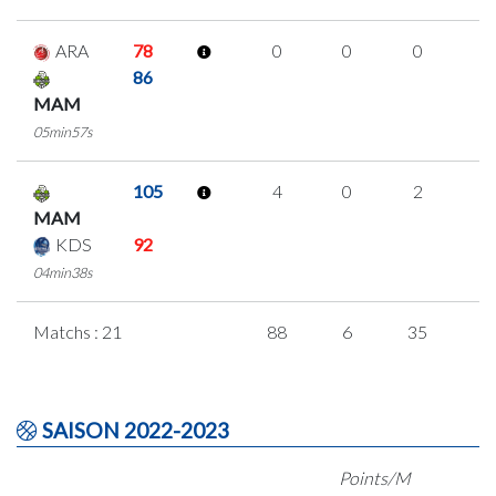
ARA
78
0
0
0
0
86
MAM
05min57s
105
4
0
2
0
MAM
KDS
92
04min38s
Matchs : 21
88
6
35
4
SAISON 2022-2023
Points/M