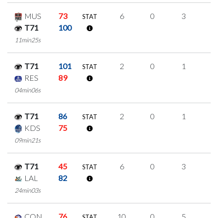
MUS
73
6
0
3
0
STAT
T71
100
11min25s
T71
101
2
0
1
0
STAT
RES
89
04min06s
T71
86
2
0
1
0
STAT
KDS
75
09min21s
T71
45
6
0
3
0
STAT
LAL
82
24min03s
CON
76
10
0
5
0
STAT