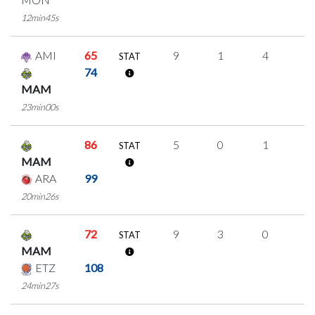
12min45s
AMI
65
9
1
4
0
STAT
74
MAM
23min00s
86
5
0
1
1
STAT
MAM
ARA
99
20min26s
72
9
3
0
2
STAT
MAM
ETZ
108
24min27s