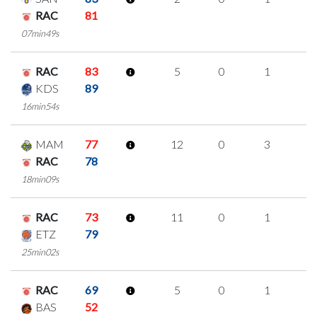
RAC
81
07min49s
RAC
83
5
0
1
1
KDS
89
16min54s
MAM
77
12
0
3
2
RAC
78
18min09s
RAC
73
11
0
1
3
ETZ
79
25min02s
RAC
69
5
0
1
1
BAS
52