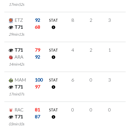
17min52s
ETZ
92
8
2
3
0
STAT
T71
68
29min13s
T71
79
4
2
1
0
STAT
ARA
92
14min42s
MAM
100
6
0
3
0
STAT
T71
97
17min07s
RAC
81
0
0
0
0
STAT
T71
87
03min10s