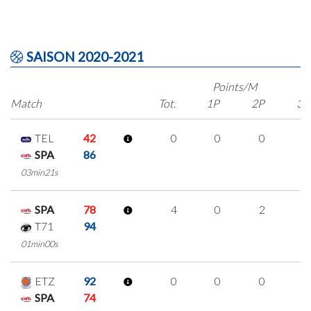
SAISON 2020-2021
Points/M
Match
Tot.
1P
2P
3P
TEL
42
0
0
0
0
SPA
86
03min21s
SPA
78
4
0
2
0
T71
94
01min00s
ETZ
92
0
0
0
0
SPA
74