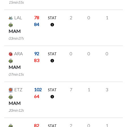
15min55s
LAL
78
2
0
1
0
STAT
84
MAM
03min37s
ARA
92
0
0
0
0
STAT
83
MAM
07min15s
ETZ
102
7
1
3
0
STAT
64
MAM
20min12s
82
2
0
1
0
STAT