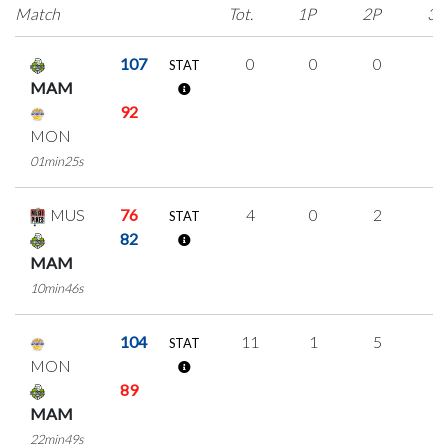
Match
Tot.
1P
2P
3P
107
0
0
0
0
STAT
MAM
92
MON
01min25s
MUS
76
4
0
2
0
STAT
82
MAM
10min46s
104
11
1
5
0
STAT
MON
89
MAM
22min49s