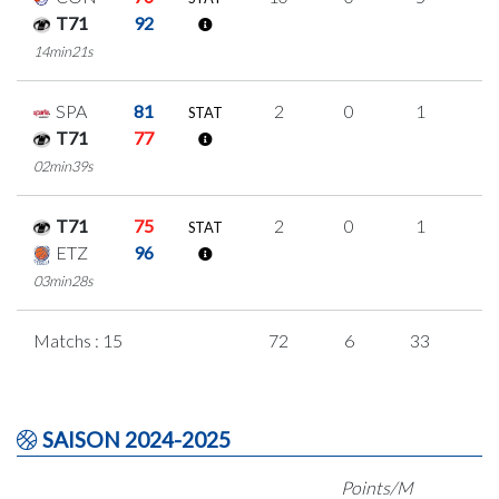
T71
92
14min21s
SPA
81
2
0
1
0
STAT
T71
77
02min39s
T71
75
2
0
1
0
STAT
ETZ
96
03min28s
Matchs : 15
72
6
33
0
SAISON 2024-2025
Points/M