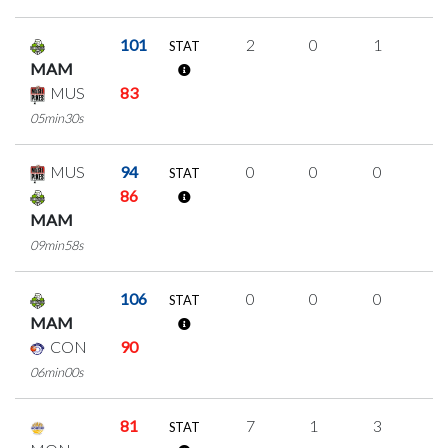
101
2
0
1
0
STAT
MAM
MUS
83
05min30s
MUS
94
0
0
0
0
STAT
86
MAM
09min58s
106
0
0
0
0
STAT
MAM
CON
90
06min00s
81
7
1
3
0
STAT