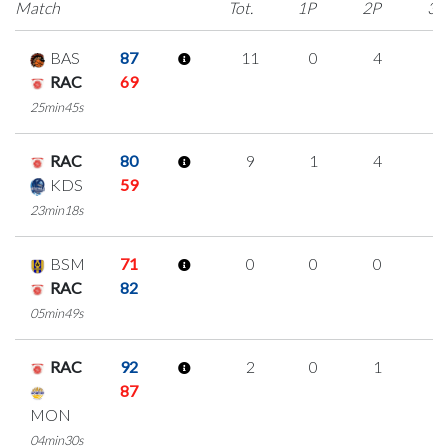
Match
Tot.
1P
2P
3P
BAS
87
11
0
4
1
RAC
69
25min45s
RAC
80
9
1
4
0
KDS
59
23min18s
BSM
71
0
0
0
0
RAC
82
05min49s
RAC
92
2
0
1
0
87
MON
04min30s