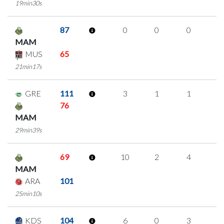
19min30s
87
0
0
0
0
MAM
MUS
65
21min17s
GRE
111
3
1
1
0
76
MAM
29min39s
69
10
2
4
0
MAM
ARA
101
25min10s
KDS
104
6
0
3
0