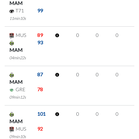
MAM
T71
99
11min10s
MUS
89
0
0
0
0
93
MAM
04min22s
87
0
0
0
0
MAM
GRE
78
09min12s
101
0
0
0
0
MAM
MUS
92
09min10s