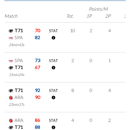
Points/M
Match
Tot.
1P
2P
3P
T71
70
10
2
4
0
STAT
SPA
82
24min43s
SPA
73
2
0
1
0
STAT
T71
67
15min24s
T71
92
8
0
4
0
STAT
ARA
90
23min37s
ARA
86
4
0
2
0
STAT
T71
88