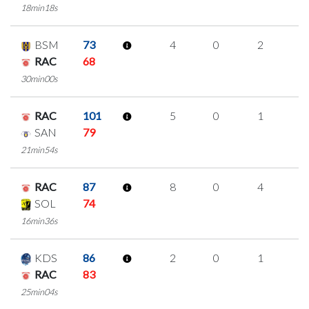
18min18s
BSM
73
4
0
2
0
RAC
68
30min00s
RAC
101
5
0
1
1
SAN
79
21min54s
RAC
87
8
0
4
0
SOL
74
16min36s
KDS
86
2
0
1
0
RAC
83
25min04s