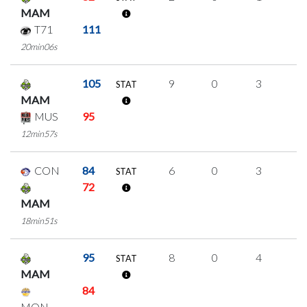
MAM
T71
111
20min06s
105
9
0
3
1
STAT
MAM
MUS
95
12min57s
CON
84
6
0
3
0
STAT
72
MAM
18min51s
95
8
0
4
0
STAT
MAM
84
MON