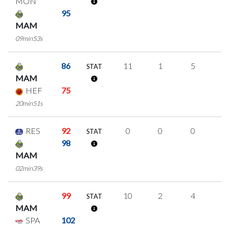
MON
95
MAM
09min53s
86
11
1
5
0
STAT
MAM
HEF
75
20min51s
RES
92
0
0
0
0
STAT
98
MAM
02min39s
99
10
2
4
0
STAT
MAM
SPA
102