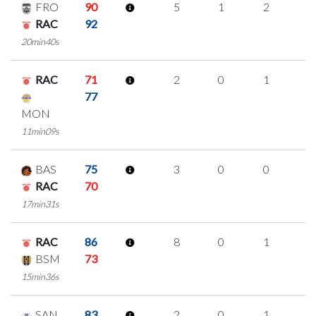
FRO
90
5
1
2
0
RAC
92
20min40s
RAC
71
2
0
1
0
77
MON
11min09s
BAS
75
3
0
0
1
RAC
70
17min31s
RAC
86
8
0
1
2
BSM
73
15min36s
SAN
83
2
0
1
0