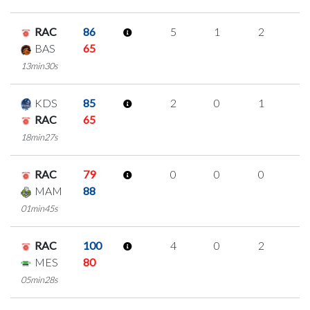
RAC
86
5
1
2
0
BAS
65
13min30s
KDS
85
2
0
1
0
RAC
65
18min27s
RAC
79
0
0
0
0
MAM
88
01min45s
RAC
100
4
0
2
0
MES
80
05min28s