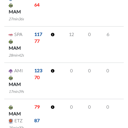
64
MAM
27min36s
SPA
117
12
0
6
0
77
MAM
28min42s
AMI
123
0
0
0
0
70
MAM
17min39s
79
0
0
0
0
MAM
ETZ
87
25min00s