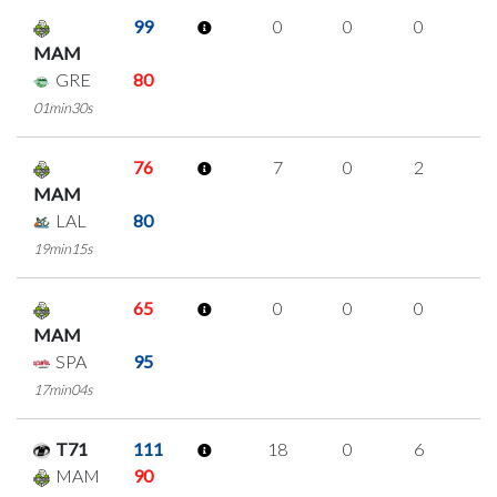
99
0
0
0
0
MAM
GRE
80
01min30s
76
7
0
2
1
MAM
LAL
80
19min15s
65
0
0
0
0
MAM
SPA
95
17min04s
T71
111
18
0
6
2
MAM
90