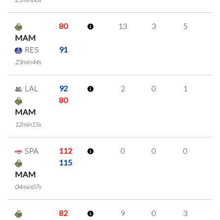
80
13
3
5
0
MAM
RES
91
23min44s
LAL
92
2
0
1
0
80
MAM
12min15s
SPA
112
0
0
0
0
115
MAM
04min07s
82
9
0
3
1