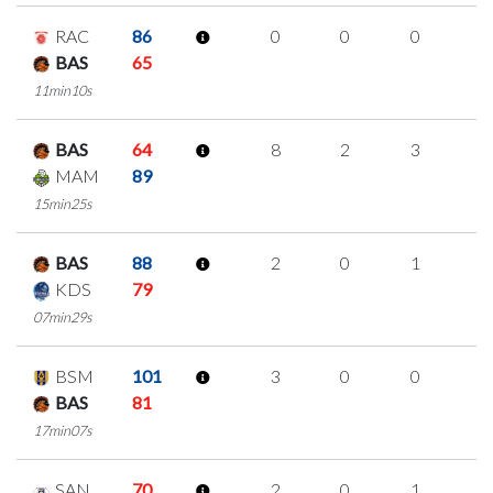
RAC
86
0
0
0
0
BAS
65
11min10s
BAS
64
8
2
3
0
MAM
89
15min25s
BAS
88
2
0
1
0
KDS
79
07min29s
BSM
101
3
0
0
1
BAS
81
17min07s
SAN
70
2
0
1
0