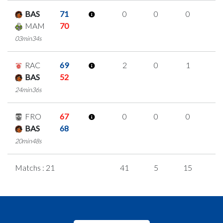
BAS
71
0
0
0
0
MAM
70
03min34s
RAC
69
2
0
1
0
BAS
52
24min36s
FRO
67
0
0
0
0
BAS
68
20min48s
Matchs : 21
41
5
15
2