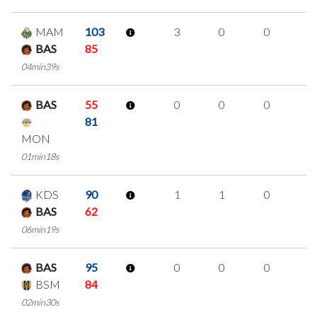
MAM
103
3
0
0
1
BAS
85
04min39s
BAS
55
0
0
0
0
81
MON
01min18s
KDS
90
1
1
0
0
BAS
62
06min19s
BAS
95
0
0
0
0
BSM
84
02min30s