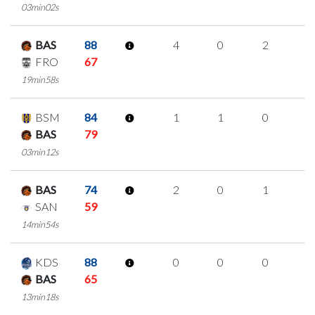
03min02s
BAS
88
4
0
2
0
FRO
67
19min58s
BSM
84
1
1
0
0
BAS
79
03min12s
BAS
74
2
0
1
0
SAN
59
14min54s
KDS
88
0
0
0
0
BAS
65
13min18s