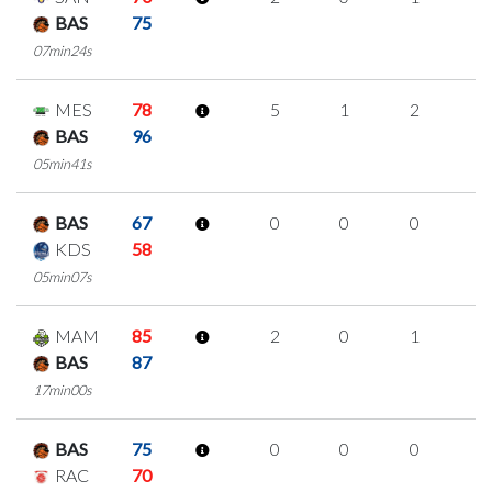
BAS
75
07min24s
MES
78
5
1
2
0
BAS
96
05min41s
BAS
67
0
0
0
0
KDS
58
05min07s
MAM
85
2
0
1
0
BAS
87
17min00s
BAS
75
0
0
0
0
RAC
70