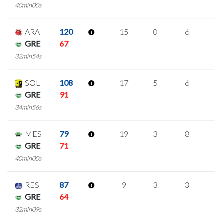
40min00s
ARA
120
15
0
6
1
GRE
67
32min54s
SOL
108
17
5
6
0
GRE
91
34min56s
MES
79
19
3
8
0
GRE
71
40min00s
RES
87
9
3
3
0
GRE
64
32min09s