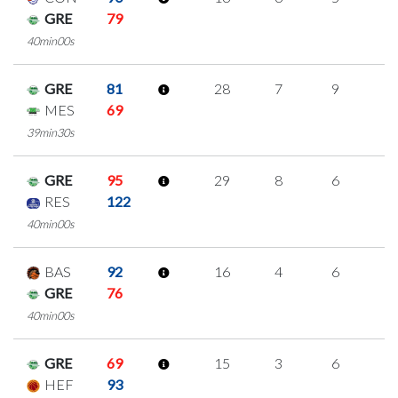
GRE
79
40min00s
GRE
81
28
7
9
1
MES
69
39min30s
GRE
95
29
8
6
3
RES
122
40min00s
BAS
92
16
4
6
0
GRE
76
40min00s
GRE
69
15
3
6
0
HEF
93