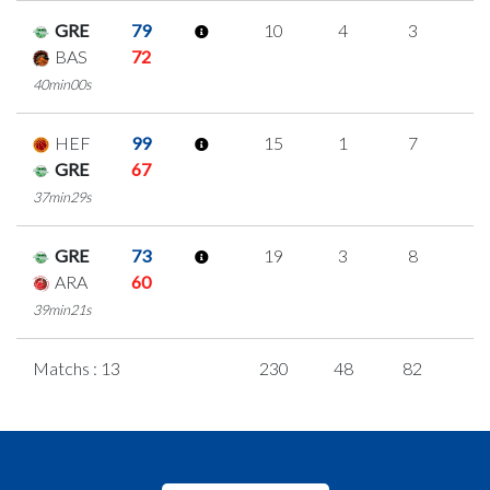
GRE
79
10
4
3
0
BAS
72
40min00s
HEF
99
15
1
7
0
GRE
67
37min29s
GRE
73
19
3
8
0
ARA
60
39min21s
Matchs : 13
230
48
82
6