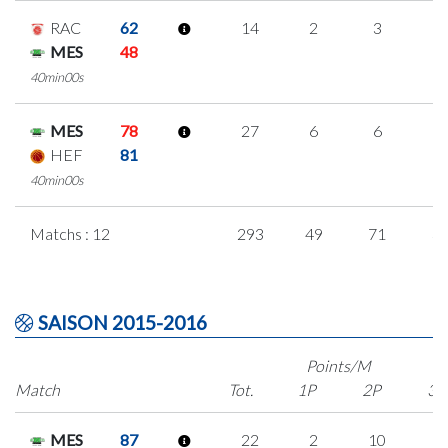
RAC
62
14
2
3
2
MES
48
40min00s
MES
78
27
6
6
3
HEF
81
40min00s
Matchs : 12
293
49
71
3
SAISON 2015-2016
Points/M
Match
Tot.
1P
2P
3P
MES
87
22
2
10
0