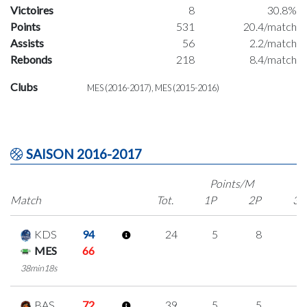
Victoires
8
30.8%
Points
531
20.4/match
Assists
56
2.2/match
Rebonds
218
8.4/match
Clubs
MES (2016-2017), MES (2015-2016)
SAISON 2016-2017
Points/M
Match
Tot.
1P
2P
3P
KDS
94
24
5
8
1
MES
66
38min18s
BAS
72
39
5
5
8