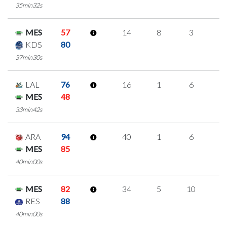
35min32s
MES
57
14
8
3
0
KDS
80
37min30s
LAL
76
16
1
6
1
MES
48
33min42s
ARA
94
40
1
6
9
MES
85
40min00s
MES
82
34
5
10
3
RES
88
40min00s