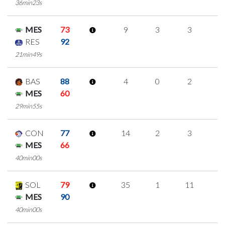
36min23s
MES
73
9
3
3
0
RES
92
21min49s
BAS
88
4
0
2
0
MES
60
29min55s
CON
77
14
2
3
2
MES
66
40min00s
SOL
79
35
1
11
4
MES
90
40min00s