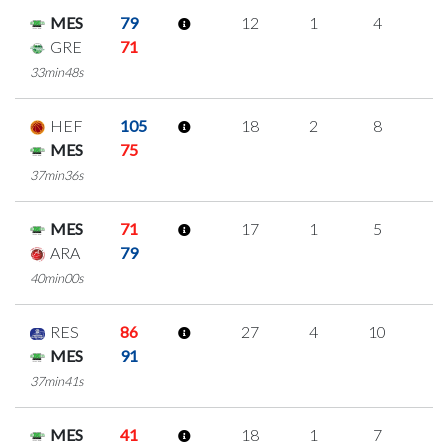
MES
79
12
1
4
1
GRE
71
33min48s
HEF
105
18
2
8
0
MES
75
37min36s
MES
71
17
1
5
2
ARA
79
40min00s
RES
86
27
4
10
1
MES
91
37min41s
MES
41
18
1
7
1