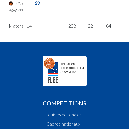
BAS
69
40min00s
Matchs : 14
238
22
84
1
COMPÉTITIONS
Equipes nationales
Cadres nationaux