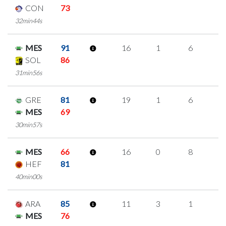
CON
73
32min44s
MES
91
16
1
6
1
SOL
86
31min56s
GRE
81
19
1
6
2
MES
69
30min57s
MES
66
16
0
8
0
HEF
81
40min00s
ARA
85
11
3
1
2
MES
76