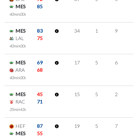
MES
85
40min00s
MES
83
34
1
9
5
LAL
75
40min00s
MES
69
17
5
6
0
ARA
68
40min00s
MES
45
15
5
2
2
RAC
71
35min43s
HEF
87
19
5
7
0
MES
55