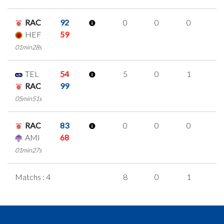
RAC
92
0
0
0
0
HEF
59
01min28s
TEL
54
5
0
1
1
RAC
99
05min51s
RAC
83
0
0
0
0
AMI
68
01min27s
Matchs : 4
8
0
1
2