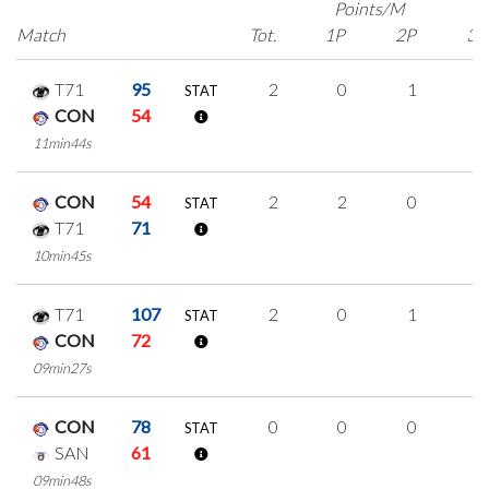
Points/M
Match
Tot.
1P
2P
3P
T71
95
2
0
1
0
STAT
CON
54
11min44s
CON
54
2
2
0
0
STAT
T71
71
10min45s
T71
107
2
0
1
0
STAT
CON
72
09min27s
CON
78
0
0
0
0
STAT
SAN
61
09min48s