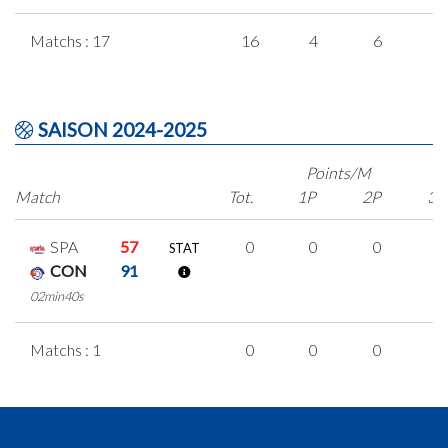
Matchs : 17
16
4
6
0
SAISON 2024-2025
Points/M
Match
Tot.
1P
2P
3P
SPA
57
0
0
0
0
STAT
CON
91
02min40s
Matchs : 1
0
0
0
0