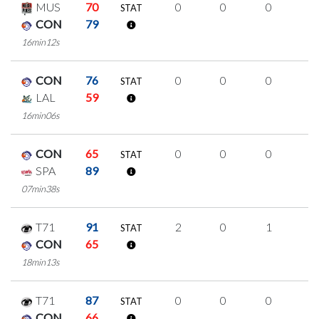
MUS
70
0
0
0
0
STAT
CON
79
16min12s
CON
76
0
0
0
0
STAT
LAL
59
16min06s
CON
65
0
0
0
0
STAT
SPA
89
07min38s
T71
91
2
0
1
0
STAT
CON
65
18min13s
T71
87
0
0
0
0
STAT
CON
66