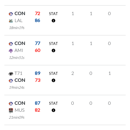
CON
72
1
1
0
0
STAT
LAL
86
18min19s
CON
77
1
1
0
0
STAT
AMI
60
12min51s
T71
89
2
0
1
0
STAT
CON
73
19min24s
CON
87
0
0
0
0
STAT
MUS
82
21min09s