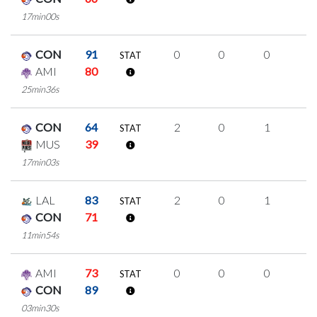
17min00s
CON
91
0
0
0
0
STAT
AMI
80
25min36s
CON
64
2
0
1
0
STAT
MUS
39
17min03s
LAL
83
2
0
1
0
STAT
CON
71
11min54s
AMI
73
0
0
0
0
STAT
CON
89
03min30s