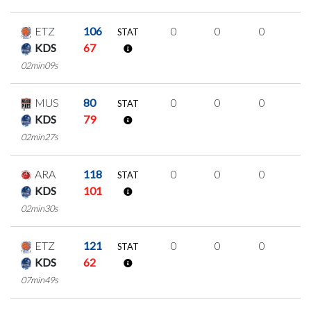
ETZ
106
0
0
0
0
STAT
KDS
67
02min09s
MUS
80
0
0
0
0
STAT
KDS
79
02min27s
ARA
118
0
0
0
0
STAT
KDS
101
02min30s
ETZ
121
0
0
0
0
STAT
KDS
62
07min49s