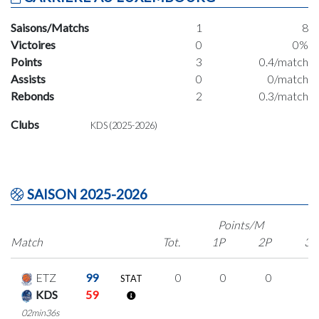
Saisons/Matchs
1
8
Victoires
0
0%
Points
3
0.4/match
Assists
0
0/match
Rebonds
2
0.3/match
Clubs
KDS (2025-2026)
SAISON 2025-2026
Points/M
Match
Tot.
1P
2P
3P
ETZ
99
0
0
0
0
STAT
KDS
59
02min36s