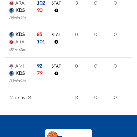
ARA
102
3
0
0
1
STAT
KDS
90
08min33s
KDS
85
0
0
0
0
STAT
ARA
101
02min18s
AMI
92
0
0
0
0
STAT
KDS
79
03min06s
Matchs : 8
3
0
0
1