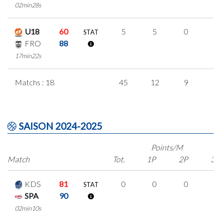
02min28s
U18
60
5
5
0
0
STAT
FRO
88
17min22s
Matchs : 18
45
12
9
5
SAISON 2024-2025
Points/M
Match
Tot.
1P
2P
3P
KDS
81
0
0
0
0
STAT
SPA
90
02min10s