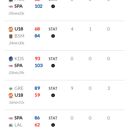
SPA
102
05min03s
U18
68
4
1
0
1
STAT
BSM
84
24min30s
KDS
93
0
0
0
0
STAT
SPA
103
03min39s
GRE
89
9
0
3
1
STAT
U18
59
16min51s
SPA
86
0
0
0
0
STAT
LAL
62