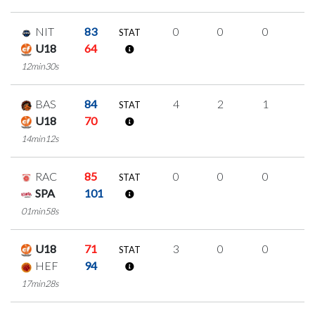
NIT
83
0
0
0
0
STAT
U18
64
12min30s
BAS
84
4
2
1
0
STAT
U18
70
14min12s
RAC
85
0
0
0
0
STAT
SPA
101
01min58s
U18
71
3
0
0
1
STAT
HEF
94
17min28s