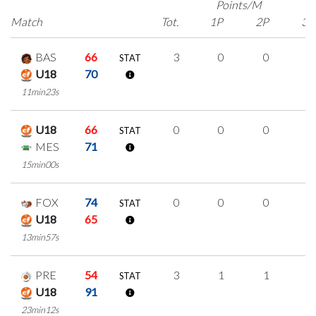
Points/M
Match
Tot.
1P
2P
3P
BAS
66
3
0
0
1
STAT
U18
70
11min23s
U18
66
0
0
0
0
STAT
MES
71
15min00s
FOX
74
0
0
0
0
STAT
U18
65
13min57s
PRE
54
3
1
1
0
STAT
U18
91
23min12s