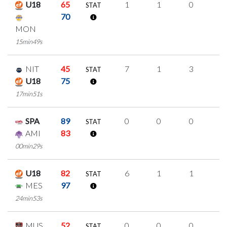
U18
65
1
1
0
0
STAT
70
MON
15min49s
NIT
45
7
1
3
0
STAT
U18
75
17min51s
SPA
89
0
0
0
0
STAT
AMI
83
00min29s
U18
82
6
1
1
1
STAT
MES
97
24min53s
MUS
52
0
0
0
0
STAT