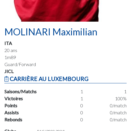
MOLINARI Maximilian
ITA
20 ans
1m89
Guard/Forward
JICL
CARRIÈRE AU LUXEMBOURG
Saisons/Matchs
1
1
Victoires
1
100%
Points
0
0/match
Assists
0
0/match
Rebonds
0
0/match