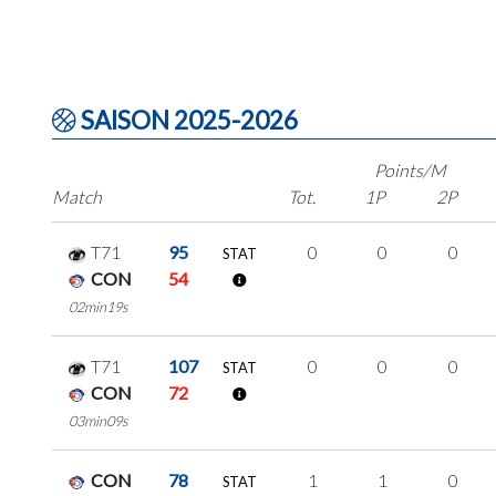
SAISON 2025-2026
Points/M
Match
Tot.
1P
2P
T71
95
0
0
0
STAT
CON
54
02min19s
T71
107
0
0
0
STAT
CON
72
03min09s
CON
78
1
1
0
STAT