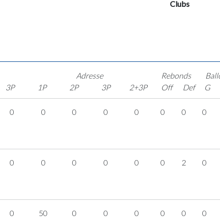
Clubs
Adresse
Rebonds
Ball
3P
1P
2P
3P
2+3P
Off
Def
G
0
0
0
0
0
0
0
0
0
0
0
0
0
0
2
0
0
50
0
0
0
0
0
0