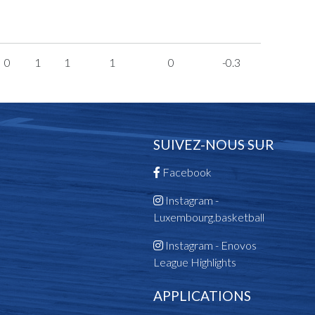
0
1
1
1
0
-0.3
SUIVEZ-NOUS SUR
Facebook
Instagram -
Luxembourg.basketball
Instagram - Enovos
League Highlights
APPLICATIONS