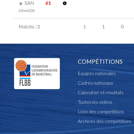
SAN
61
01min03s
Matchs : 3
1
1
0
COMPÉTITIONS
Equipes nationales
Cadres nationaux
Calendrier et résultats
Toutes les vidéos
Liste des compétitions
Archives des compétitions