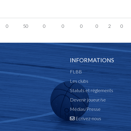
0
50
0
0
0
0
2
0
INFORMATIONS
FLBB
Les clubs
Statuts et réglements
Devenir joueur/se
Médias/Presse
Ecrivez-nous