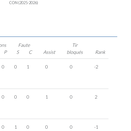
CON (2025-2026)
ons
Faute
Tir
P
S
C
Assist
bloqués
Rank
0
0
1
0
0
-2
0
0
0
1
0
2
0
1
0
0
0
-1