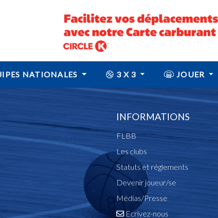
IPES NATIONALES
3 X 3
JOUER
INFORMATIONS
FLBB
Les clubs
Statuts et réglements
Devenir joueur/se
Médias/Presse
Ecrivez-nous