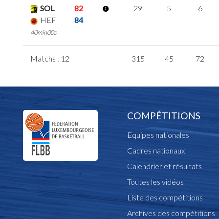
SOL
82
29
5
6
HEF
84
40min00s
Matchs : 12
315
45
72
COMPÉTITIONS
Equipes nationales
Cadres nationaux
Calendrier et résultats
Toutes les vidéos
Liste des compétitions
Archives des compétitions