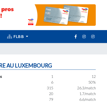
FLBB
RE AU LUXEMBOURG
s
1
12
6
50%
315
26.3/match
20
1.7/match
79
6.6/match