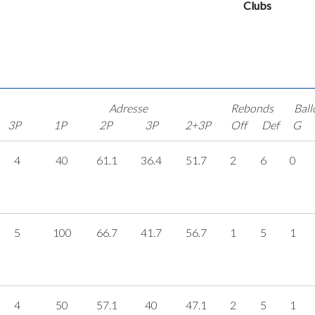
Clubs
Adresse
Rebonds
Ball
3P
1P
2P
3P
2+3P
Off
Def
G
4
40
61.1
36.4
51.7
2
6
0
5
100
66.7
41.7
56.7
1
5
1
4
50
57.1
40
47.1
2
5
1