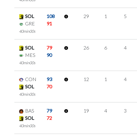
SOL
108
29
1
5
GRE
91
40min00s
SOL
79
26
6
4
MES
90
40min00s
CON
93
12
1
4
SOL
70
40min00s
BAS
79
19
4
3
SOL
72
40min00s