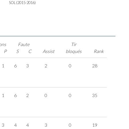
SOL (2015-2016)
ons
Faute
Tir
P
S
C
Assist
bloqués
Rank
1
6
3
2
0
28
1
6
2
0
0
35
3
4
4
3
0
19