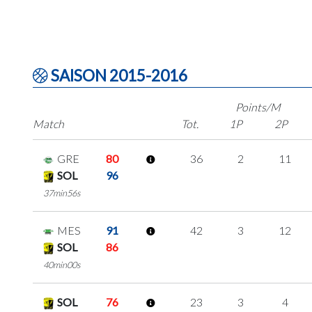
SAISON 2015-2016
Points/M
Match
Tot.
1P
2P
GRE
80
36
2
11
SOL
96
37min56s
MES
91
42
3
12
SOL
86
40min00s
SOL
76
23
3
4