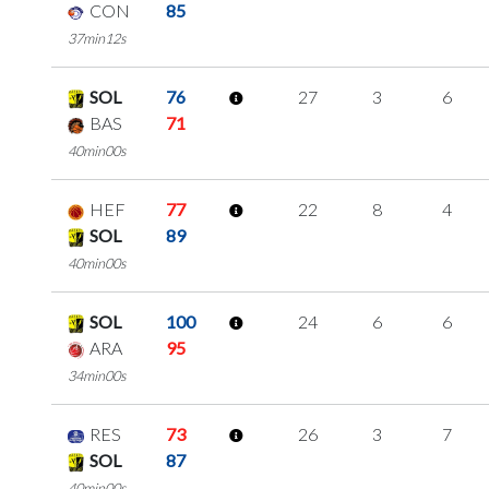
CON
85
37min12s
SOL
76
27
3
6
BAS
71
40min00s
HEF
77
22
8
4
SOL
89
40min00s
SOL
100
24
6
6
ARA
95
34min00s
RES
73
26
3
7
SOL
87
40min00s