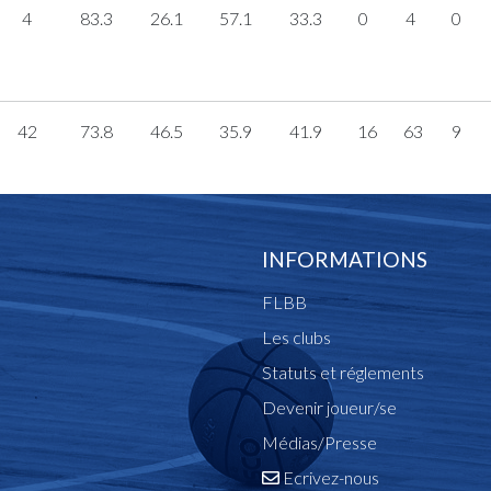
4
83.3
26.1
57.1
33.3
0
4
0
42
73.8
46.5
35.9
41.9
16
63
9
INFORMATIONS
FLBB
Les clubs
Statuts et réglements
Devenir joueur/se
Médias/Presse
Ecrivez-nous