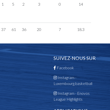
1
5
2
3
0
14
37
61
36
20
7
18.3
SUIVEZ-NOUS SUR
Facebook
Instagram -
Luxembourg.basketball
Instagram - Enovos
League Highlights