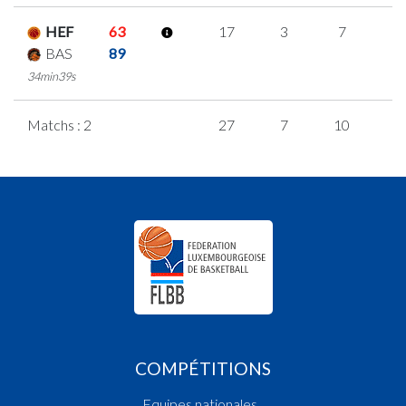
HEF
63
17
3
7
0
BAS
89
34min39s
Matchs : 2
27
7
10
0
COMPÉTITIONS
Equipes nationales