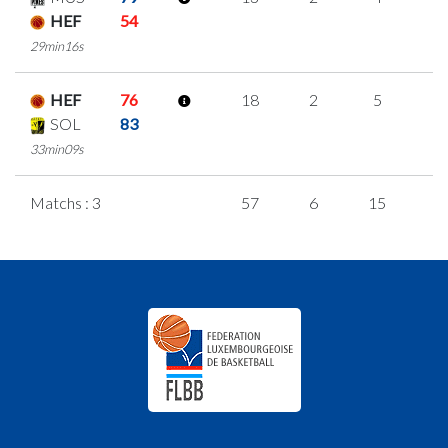
HEF
54
29min16s
HEF
76
18
2
5
2
SOL
83
33min09s
Matchs : 3
57
6
15
7