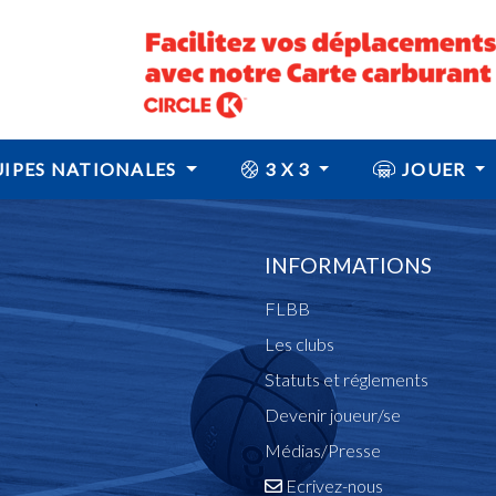
IPES NATIONALES
3 X 3
JOUER
INFORMATIONS
FLBB
Les clubs
Statuts et réglements
Devenir joueur/se
Médias/Presse
Ecrivez-nous