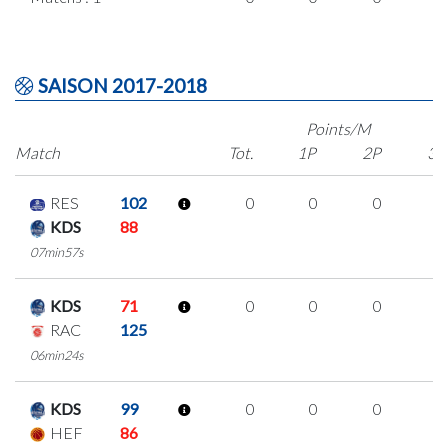
SAISON 2017-2018
Points/M
Match
Tot.
1P
2P
3P
RES
102
0
0
0
0
KDS
88
07min57s
KDS
71
0
0
0
0
RAC
125
06min24s
KDS
99
0
0
0
0
HEF
86