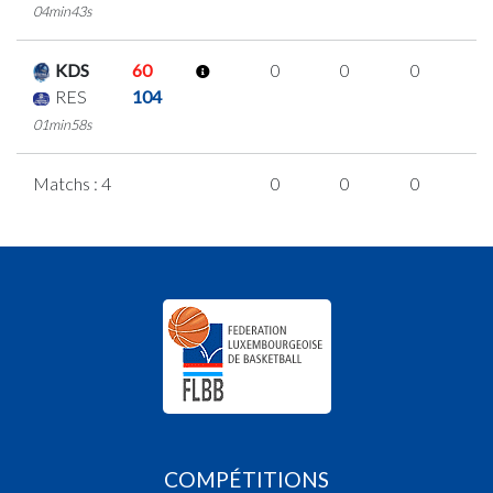
04min43s
KDS
60
0
0
0
0
RES
104
01min58s
Matchs : 4
0
0
0
0
COMPÉTITIONS