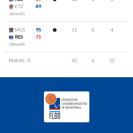
ETZ
89
30min05s
MUS
95
11
0
4
1
RES
71
30min09s
Matchs : 3
42
6
12
4