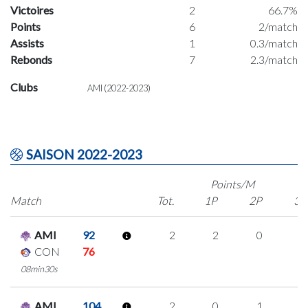
Victoires
2
66.7%
Points
6
2/match
Assists
1
0.3/match
Rebonds
7
2.3/match
Clubs
AMI (2022-2023)
SAISON 2022-2023
Points/M
Match
Tot.
1P
2P
3P
AMI
92
2
2
0
0
CON
76
08min30s
AMI
104
2
0
1
0