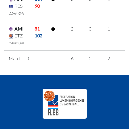
RES
90
11min24s
AMI
81
2
0
1
0
ETZ
102
14min04s
Matchs : 3
6
2
2
0