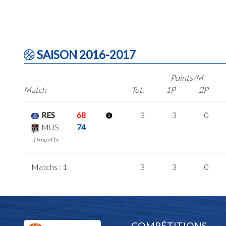
SAISON 2016-2017
Points/M
Match
Tot.
1P
2P
RES
68
3
3
0
MUS
74
31min41s
Matchs : 1
3
3
0
COMPÉTITIONS