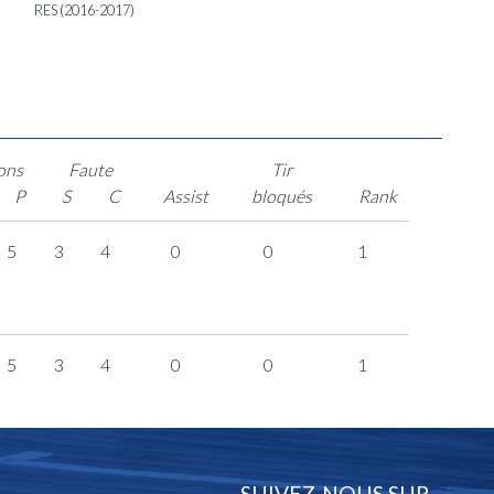
RES (2016-2017)
ons
Faute
Tir
P
S
C
Assist
bloqués
Rank
5
3
4
0
0
1
5
3
4
0
0
1
SUIVEZ-NOUS SUR