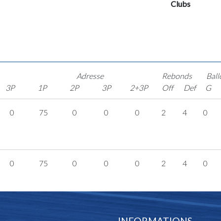
Clubs
Adresse
Rebonds
Ball
3P
1P
2P
3P
2+3P
Off
Def
G
0
75
0
0
0
2
4
0
0
75
0
0
0
2
4
0
INFORMATIONS