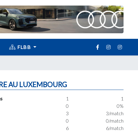
FLBB
RE AU LUXEMBOURG
s
1
1
0
0%
3
3/match
0
0/match
6
6/match