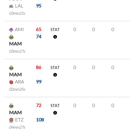
LAL
95
03min21s
AMI
65
0
0
0
0
STAT
74
MAM
03min27s
86
0
0
0
0
STAT
MAM
ARA
99
02min25s
72
0
0
0
0
STAT
MAM
ETZ
108
04min27s