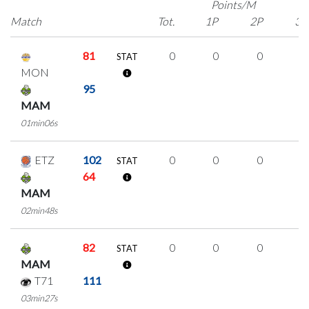
Points/M
Match
Tot.
1P
2P
3P
81
0
0
0
0
STAT
MON
95
MAM
01min06s
ETZ
102
0
0
0
0
STAT
64
MAM
02min48s
82
0
0
0
0
STAT
MAM
T71
111
03min27s