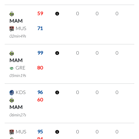
59
0
0
0
0
MAM
MUS
71
02min49s
99
0
0
0
0
MAM
GRE
80
05min19s
KDS
96
0
0
0
0
60
MAM
06min27s
MUS
95
0
0
0
0
84