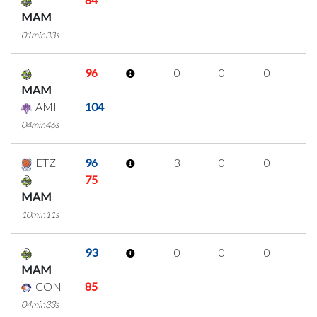
MAM
01min33s
96
0
0
0
0
MAM
AMI
104
04min46s
ETZ
96
3
0
0
1
75
MAM
10min11s
93
0
0
0
0
MAM
CON
85
04min33s