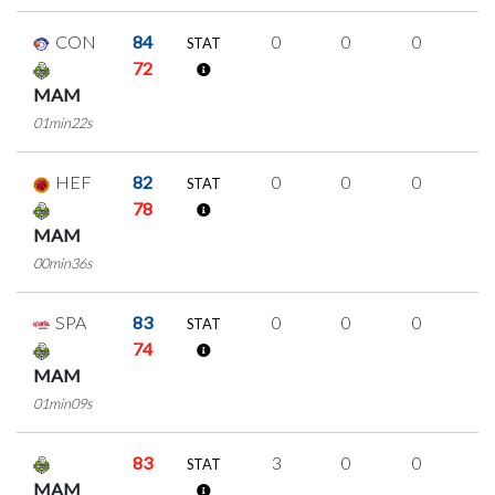
CON
84
0
0
0
0
STAT
72
MAM
01min22s
HEF
82
0
0
0
0
STAT
78
MAM
00min36s
SPA
83
0
0
0
0
STAT
74
MAM
01min09s
83
3
0
0
1
STAT
MAM