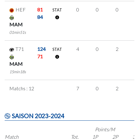
HEF
81
0
0
0
0
STAT
84
MAM
01min51s
T71
124
4
0
2
0
STAT
71
MAM
15min18s
Matchs : 12
7
0
2
1
SAISON 2023-2024
Points/M
Match
Tot.
1P
2P
3P