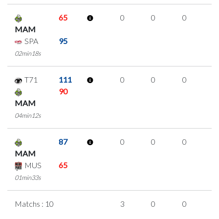
65
0
0
0
0
MAM
SPA
95
02min18s
T71
111
0
0
0
0
90
MAM
04min12s
87
0
0
0
0
MAM
MUS
65
01min33s
Matchs : 10
3
0
0
1