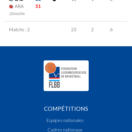
ARA
51
32min04s
Matchs : 2
23
2
6
3
COMPÉTITIONS
Equipes nationales
Cadres nationaux