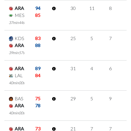
ARA
94
30
11
8
1
MES
85
37min44s
KDS
83
25
5
7
2
ARA
88
39min57s
ARA
89
31
4
6
5
LAL
84
40min00s
BAS
75
29
5
9
2
ARA
78
40min00s
ARA
73
21
7
7
0