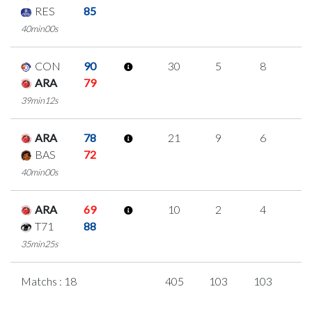
RES
85
40min00s
CON
90
30
5
8
3
ARA
79
39min12s
ARA
78
21
9
6
0
BAS
72
40min00s
ARA
69
10
2
4
0
T71
88
35min25s
Matchs : 18
405
103
103
3