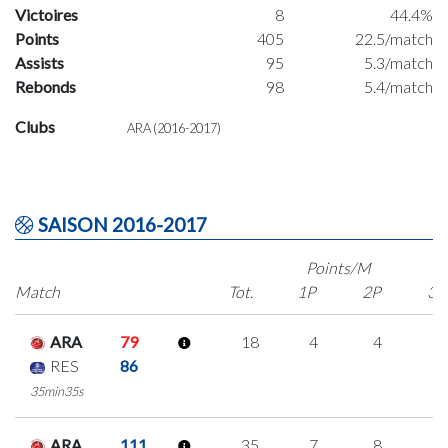
Victoires
8
44.4%
Points
405
22.5/match
Assists
95
5.3/match
Rebonds
98
5.4/match
Clubs
ARA (2016-2017)
SAISON 2016-2017
Points/M
Match
Tot.
1P
2P
3P
ARA
79
18
4
4
2
RES
86
35min35s
ARA
111
35
7
8
4