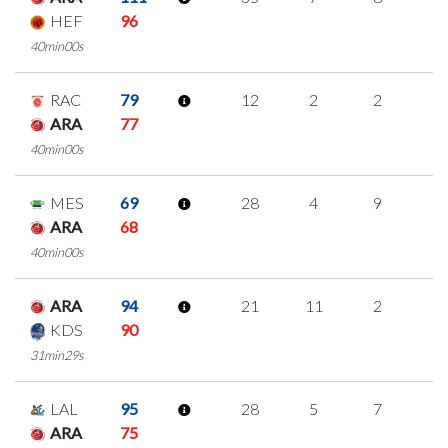
HEF
96
40min00s
RAC
79
12
2
2
2
ARA
77
40min00s
MES
69
28
4
9
2
ARA
68
40min00s
ARA
94
21
11
2
2
KDS
90
31min29s
LAL
95
28
5
7
3
ARA
75