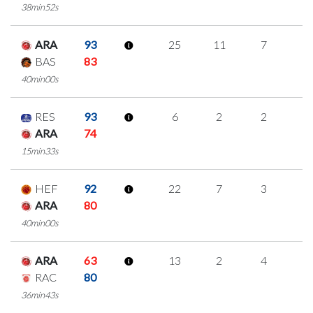
38min52s
ARA
93
25
11
7
0
BAS
83
40min00s
RES
93
6
2
2
0
ARA
74
15min33s
HEF
92
22
7
3
3
ARA
80
40min00s
ARA
63
13
2
4
1
RAC
80
36min43s