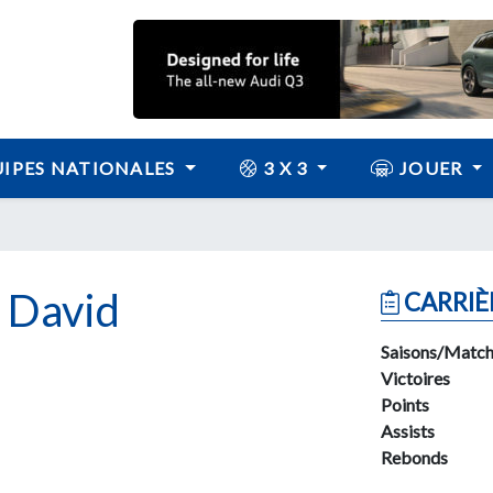
IPES NATIONALES
3 X 3
JOUER
David
CARRIÈ
Saisons/Match
Victoires
Points
Assists
Rebonds