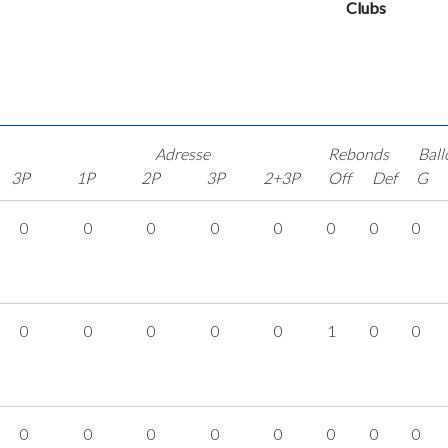
Clubs
Adresse
Rebonds
Ball
3P
1P
2P
3P
2+3P
Off
Def
G
0
0
0
0
0
0
0
0
0
0
0
0
0
1
0
0
0
0
0
0
0
0
0
0