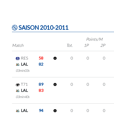
SAISON 2010-2011
Points/M
Match
Tot.
1P
2P
RES
58
0
0
0
LAL
82
03min03s
T71
89
0
0
0
LAL
83
03min40s
LAL
94
0
0
0