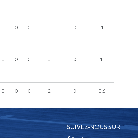
0
0
0
0
0
-1
0
0
0
0
0
1
0
0
0
2
0
-0.6
SUIVEZ-NOUS SUR