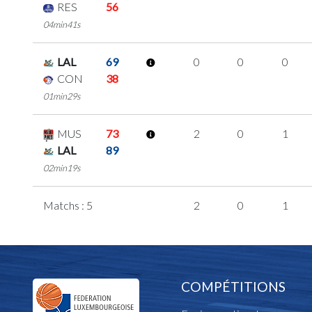
RES
56
04min41s
LAL
69
0
0
0
CON
38
01min29s
MUS
73
2
0
1
LAL
89
02min19s
Matchs : 5
2
0
1
COMPÉTITIONS