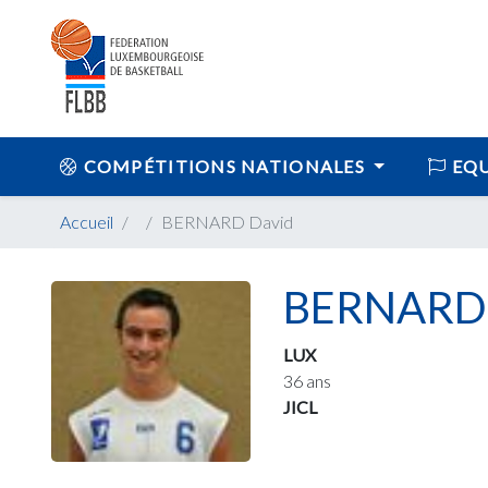
COMPÉTITIONS NATIONALES
EQU
Accueil
BERNARD David
BERNARD 
LUX
36 ans
JICL