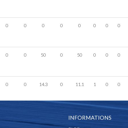
0
0
0
0
0
0
0
0
0
0
50
0
50
0
0
0
0
0
14.3
0
11.1
1
0
0
INFORMATIONS