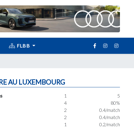
FLBB
RE AU LUXEMBOURG
s
1
5
4
80%
2
0.4/match
2
0.4/match
1
0.2/match