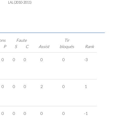
LAL (2010-2011)
ons
Faute
Tir
P
S
C
Assist
bloqués
Rank
0
0
0
0
0
-3
0
0
0
2
0
1
0
0
0
0
0
-1