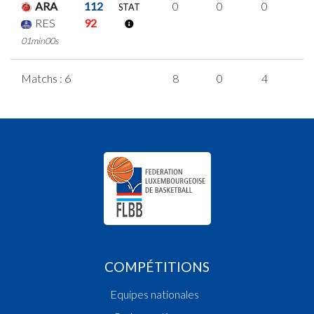
ARA
112
0
0
0
0
STAT
RES
92
01min00s
Matchs : 6
8
0
4
0
COMPÉTITIONS
Equipes nationales