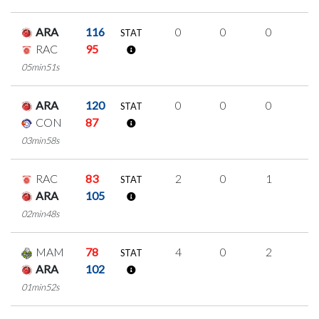
ARA
116
0
0
0
0
STAT
RAC
95
05min51s
ARA
120
0
0
0
0
STAT
CON
87
03min58s
RAC
83
2
0
1
0
STAT
ARA
105
02min48s
MAM
78
4
0
2
0
STAT
ARA
102
01min52s