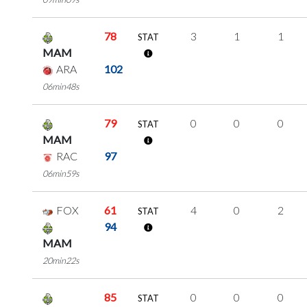
78
3
1
1
STAT
MAM
ARA
102
06min48s
79
0
0
0
STAT
MAM
RAC
97
06min59s
FOX
61
4
0
2
STAT
94
MAM
20min22s
85
0
0
0
STAT