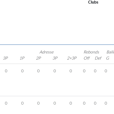
Clubs
Adresse
Rebonds
Ball
3P
1P
2P
3P
2+3P
Off
Def
G
0
0
0
0
0
0
0
0
0
0
0
0
0
0
0
0