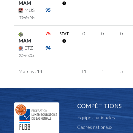
MAM
MUS
95
00min16s
75
0
0
0
STAT
MAM
ETZ
94
01min10s
Matchs : 14
11
1
5
COMPÉTITIONS
Equipes nationales
Cadres nationaux