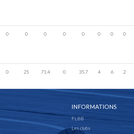
0
0
0
0
0
0
0
0
0
25
71.4
0
35.7
4
6
2
INFORMATIONS
FLBB
Les clubs