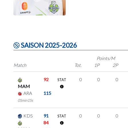
SAISON 2025-2026
Points/M
Match
Tot.
1P
2P
92
0
0
0
STAT
MAM
ARA
115
05min15s
KDS
91
0
0
0
STAT
84