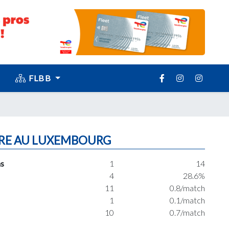
FLBB
RE AU LUXEMBOURG
s
1
14
4
28.6%
11
0.8/match
1
0.1/match
10
0.7/match