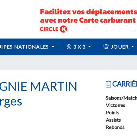
IPES NATIONALES
3 X 3
JOUER
GNIE MARTIN
CARRIÈ
rges
Saisons/Match
Victoires
Points
Assists
Rebonds