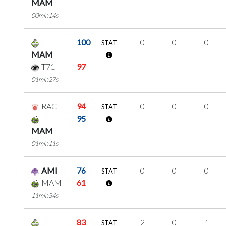
MAM
00min14s
100
0
0
0
STAT
MAM
T71
97
01min27s
RAC
94
0
0
0
STAT
95
MAM
01min11s
AMI
76
0
0
0
STAT
MAM
61
11min34s
83
2
0
1
STAT