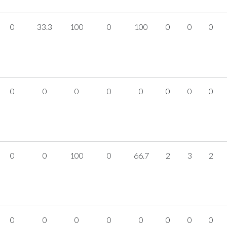
0
33.3
100
0
100
0
0
0
0
0
0
0
0
0
0
0
0
0
100
0
66.7
2
3
2
0
0
0
0
0
0
0
0