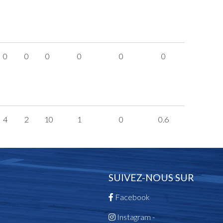
0
0
0
0
0
0
4
2
10
1
0
0.6
SUIVEZ-NOUS SUR
Facebook
Instagram -