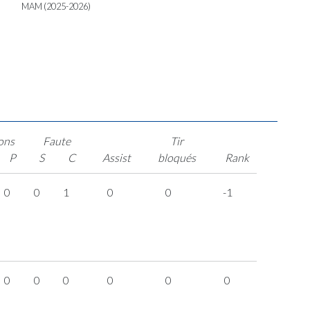
MAM (2025-2026)
ons
Faute
Tir
P
S
C
Assist
bloqués
Rank
0
0
1
0
0
-1
0
0
0
0
0
0