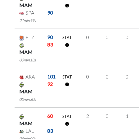
MAM
SPA
90
21min59s
ETZ
90
0
0
0
STAT
83
MAM
00min13s
ARA
101
0
0
0
STAT
92
MAM
00min30s
60
2
0
1
STAT
MAM
LAL
83
09min09s