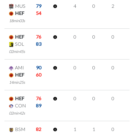
MUS
79
4
0
2
0
HEF
54
18min03s
HEF
76
0
0
0
0
SOL
83
02min45s
AMI
90
0
0
0
0
HEF
60
14min25s
HEF
76
0
0
0
0
CON
89
02min42s
BSM
82
1
1
0
0