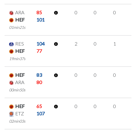
ARA
85
0
0
0
0
HEF
101
01min21s
RES
104
2
0
1
0
HEF
77
19min37s
HEF
83
0
0
0
0
ARA
80
00min50s
HEF
65
0
0
0
0
ETZ
107
02min03s