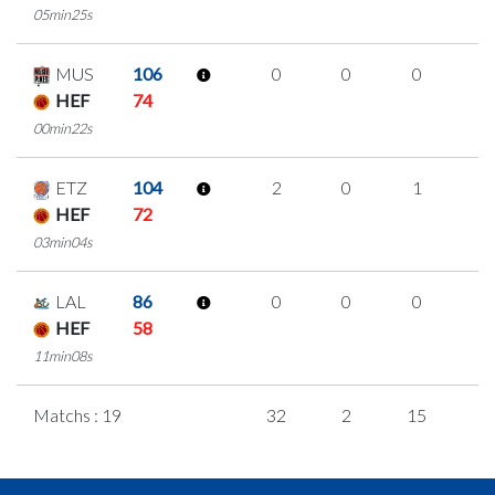
05min25s
MUS
106
0
0
0
0
HEF
74
00min22s
ETZ
104
2
0
1
0
HEF
72
03min04s
LAL
86
0
0
0
0
HEF
58
11min08s
Matchs : 19
32
2
15
0