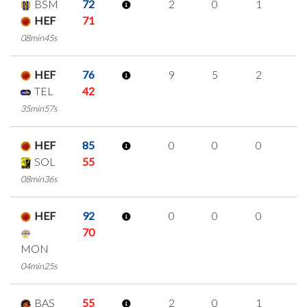
BSM
72
2
0
1
0
HEF
71
08min45s
HEF
76
9
5
2
0
TEL
42
35min57s
HEF
85
0
0
0
0
SOL
55
08min36s
HEF
92
0
0
0
0
70
MON
04min25s
BAS
55
2
0
1
0