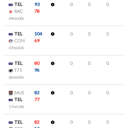
TEL
93
0
0
0
0
RAC
78
04min00s
TEL
104
0
0
0
0
CON
69
07min03s
TEL
80
0
0
0
0
T71
96
06min06s
MUS
82
0
0
0
0
TEL
77
17min18s
TEL
82
0
0
0
0