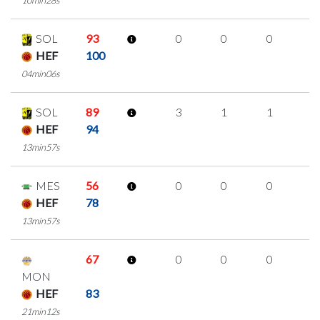
10min28s
SOL
93
0
0
0
0
HEF
100
04min06s
SOL
89
3
1
1
0
HEF
94
13min57s
MES
56
0
0
0
0
HEF
78
13min57s
67
0
0
0
0
MON
HEF
83
21min12s