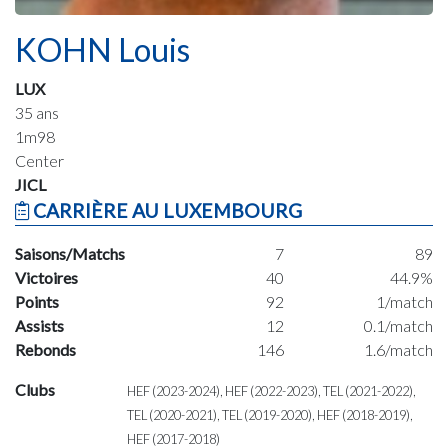
KOHN Louis
LUX
35 ans
1m98
Center
JICL
CARRIÈRE AU LUXEMBOURG
Saisons/Matchs
7
89
Victoires
40
44.9%
Points
92
1/match
Assists
12
0.1/match
Rebonds
146
1.6/match
Clubs
HEF (2023-2024), HEF (2022-2023), TEL (2021-2022),
TEL (2020-2021), TEL (2019-2020), HEF (2018-2019),
HEF (2017-2018)