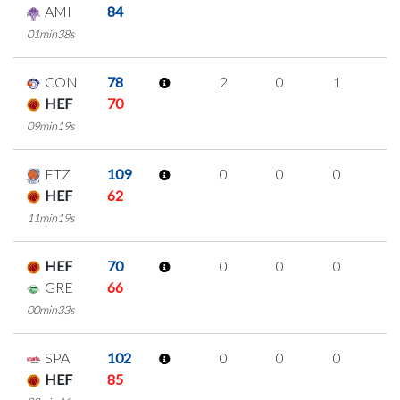
AMI
84
01min38s
CON
78
2
0
1
0
HEF
70
09min19s
ETZ
109
0
0
0
0
HEF
62
11min19s
HEF
70
0
0
0
0
GRE
66
00min33s
SPA
102
0
0
0
0
HEF
85