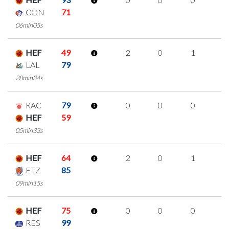
CON
71
06min05s
HEF
49
2
0
1
0
LAL
79
28min34s
RAC
79
0
0
0
0
HEF
59
05min33s
HEF
64
2
0
1
0
ETZ
85
09min15s
HEF
75
0
0
0
0
RES
99