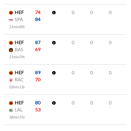
HEF
74
0
0
0
0
SPA
84
11min00s
HEF
87
0
0
0
0
BAS
69
11min39s
HEF
89
0
0
0
0
RAC
70
03min13s
HEF
80
0
0
0
0
LAL
53
18min15s