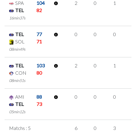
SPA
104
2
0
1
0
TEL
82
16min37s
TEL
77
0
0
0
0
SOL
71
08min49s
TEL
103
2
0
1
0
CON
80
08min51s
AMI
88
0
0
0
0
TEL
73
05min12s
Matchs : 5
6
0
3
0