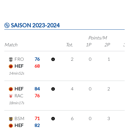
SAISON 2023-2024
Points/M
Match
Tot.
1P
2P
3P
FRO
76
2
0
1
0
HEF
68
14min52s
HEF
84
4
0
2
0
RAC
76
18min17s
BSM
71
6
0
3
0
HEF
82