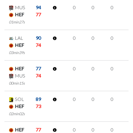
MUS
94
0
0
0
0
HEF
77
01min27s
LAL
90
0
0
0
0
HEF
74
03min39s
HEF
77
0
0
0
0
MUS
74
00min15s
SOL
89
0
0
0
0
HEF
73
02min02s
HEF
77
0
0
0
0