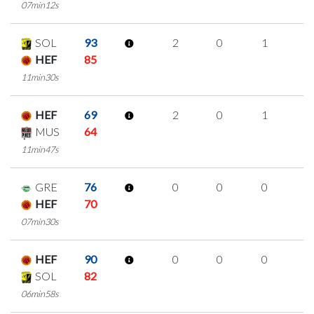
07min12s
SOL
93
2
0
1
0
HEF
85
11min30s
HEF
69
2
0
1
0
MUS
64
11min47s
GRE
76
0
0
0
0
HEF
70
07min30s
HEF
90
0
0
0
0
SOL
82
06min58s