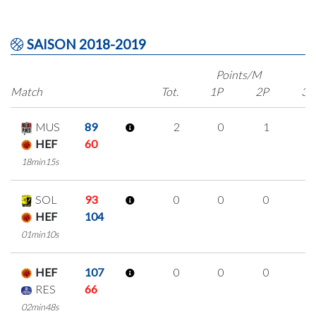
SAISON 2018-2019
Points/M
Match
Tot.
1P
2P
3P
MUS
89
2
0
1
0
HEF
60
18min15s
SOL
93
0
0
0
0
HEF
104
01min10s
HEF
107
0
0
0
0
RES
66
02min48s