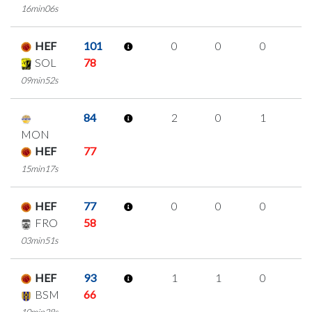
16min06s
HEF
101
0
0
0
0
SOL
78
09min52s
84
2
0
1
0
MON
HEF
77
15min17s
HEF
77
0
0
0
0
FRO
58
03min51s
HEF
93
1
1
0
0
BSM
66