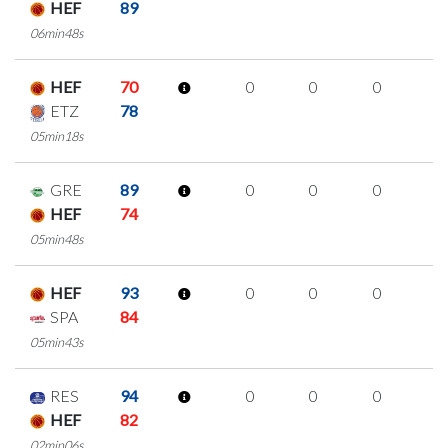
HEF
89
06min48s
HEF
70
0
0
0
0
ETZ
78
05min18s
GRE
89
0
0
0
0
HEF
74
05min48s
HEF
93
0
0
0
0
SPA
84
05min43s
RES
94
0
0
0
0
HEF
82
02min06s