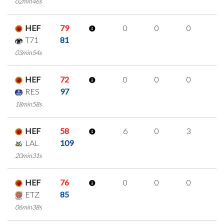
02min46s
HEF
79
0
0
0
0
T71
81
03min54s
HEF
72
0
0
0
0
RES
97
18min58s
HEF
58
6
0
3
0
LAL
109
20min31s
HEF
76
0
0
0
0
ETZ
85
06min38s