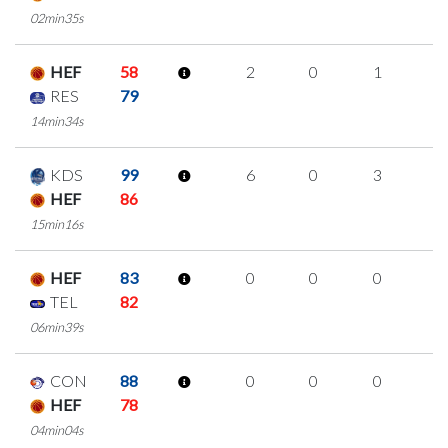
02min35s
HEF
58
2
0
1
0
RES
79
14min34s
KDS
99
6
0
3
0
HEF
86
15min16s
HEF
83
0
0
0
0
TEL
82
06min39s
CON
88
0
0
0
0
HEF
78
04min04s