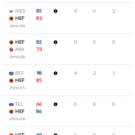
MES
85
4
0
2
0
HEF
83
16min34s
HEF
82
0
0
0
0
ARA
73
26min28s
RES
98
4
2
1
0
HEF
85
25min57s
TEL
66
0
0
0
0
HEF
86
09min24s
HEF
93
0
0
0
0