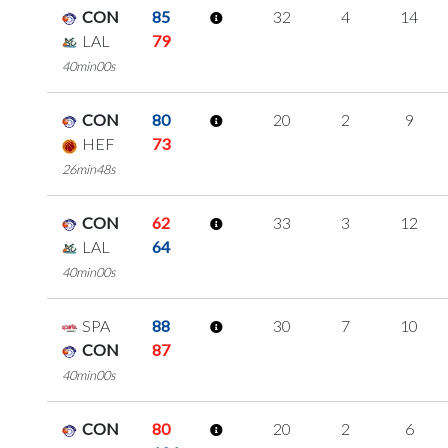
CON
85
32
4
14
LAL
79
40min00s
CON
80
20
2
9
HEF
73
26min48s
CON
62
33
3
12
LAL
64
40min00s
SPA
88
30
7
10
CON
87
40min00s
CON
80
20
2
6