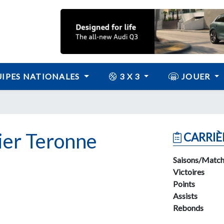
IPES NATIONALES
3 X 3
JOUER
er Teronne
CARRIÈ
Saisons/Match
Victoires
Points
Assists
Rebonds