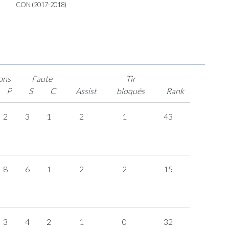
CON (2017-2018)
ons
Faute
Tir
P
S
C
Assist
bloqués
Rank
2
3
1
2
1
43
8
6
1
2
2
15
3
4
2
1
0
32