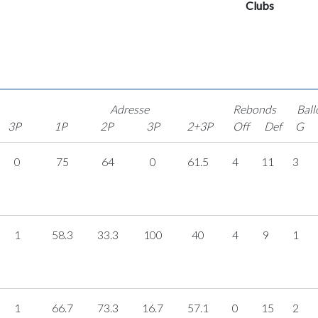
Clubs
Adresse
Rebonds
Ball
3P
1P
2P
3P
2+3P
Off
Def
G
0
75
64
0
61.5
4
11
3
1
58.3
33.3
100
40
4
9
1
1
66.7
73.3
16.7
57.1
0
15
2