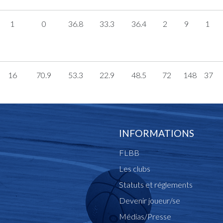
1
0
36.8
33.3
36.4
2
9
1
16
70.9
53.3
22.9
48.5
72
148
37
INFORMATIONS
FLBB
Les clubs
Statuts et réglements
Devenir joueur/se
Médias/Presse