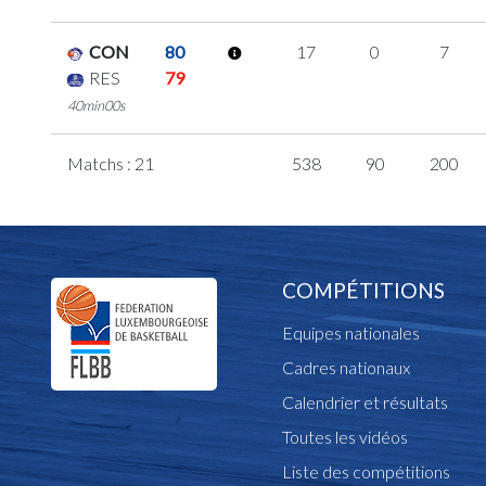
CON
80
17
0
7
RES
79
40min00s
Matchs : 21
538
90
200
COMPÉTITIONS
Equipes nationales
Cadres nationaux
Calendrier et résultats
Toutes les vidéos
Liste des compétitions