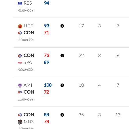
RES
94
40min00s
HEF
93
17
3
7
CON
71
32min36s
CON
73
22
3
8
SPA
89
40min00s
AMI
108
18
4
7
CON
72
33min06s
CON
88
35
3
13
MUS
78
38min34s