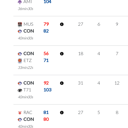
AMI
104
36min30s
MUS
79
27
6
9
CON
82
40min00s
CON
56
18
4
7
ETZ
71
33min22s
CON
92
31
4
12
T71
103
40min00s
RAC
81
27
5
8
CON
80
40min00s