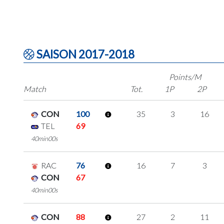
SAISON 2017-2018
Points/M
Match
Tot.
1P
2P
CON
100
35
3
16
TEL
69
40min00s
RAC
76
16
7
3
CON
67
40min00s
CON
88
27
2
11