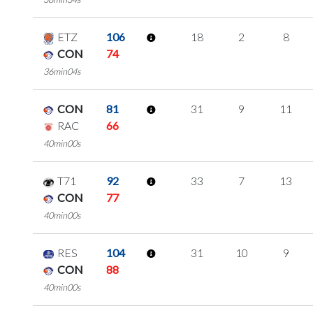
ETZ
106
18
2
8
CON
74
36min04s
CON
81
31
9
11
RAC
66
40min00s
T71
92
33
7
13
CON
77
40min00s
RES
104
31
10
9
CON
88
40min00s