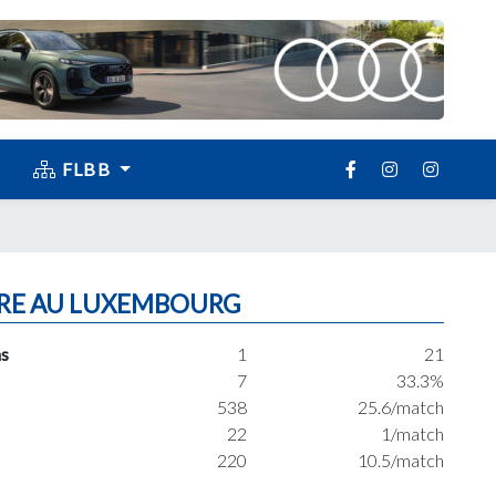
FLBB
RE AU LUXEMBOURG
s
1
21
7
33.3%
538
25.6/match
22
1/match
220
10.5/match