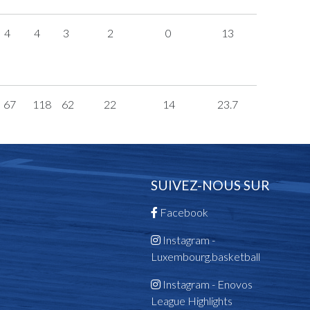
4
4
3
2
0
13
67
118
62
22
14
23.7
SUIVEZ-NOUS SUR
Facebook
Instagram -
Luxembourg.basketball
Instagram - Enovos
League Highlights