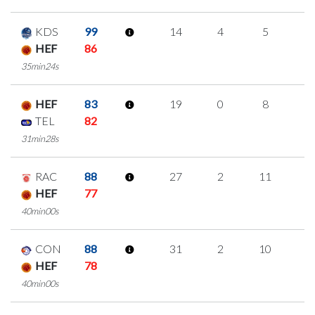
KDS
99
14
4
5
0
HEF
86
35min24s
HEF
83
19
0
8
1
TEL
82
31min28s
RAC
88
27
2
11
1
HEF
77
40min00s
CON
88
31
2
10
3
HEF
78
40min00s