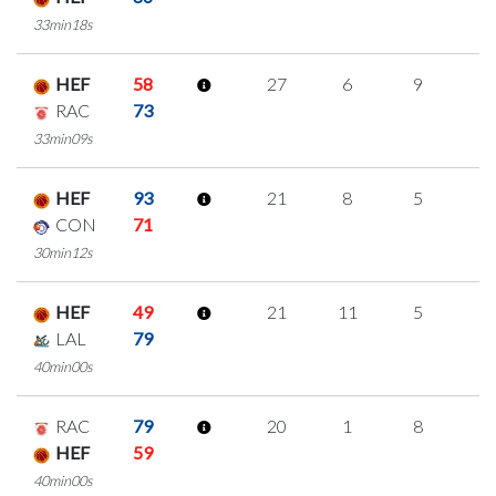
33min18s
HEF
58
27
6
9
1
RAC
73
33min09s
HEF
93
21
8
5
1
CON
71
30min12s
HEF
49
21
11
5
0
LAL
79
40min00s
RAC
79
20
1
8
1
HEF
59
40min00s