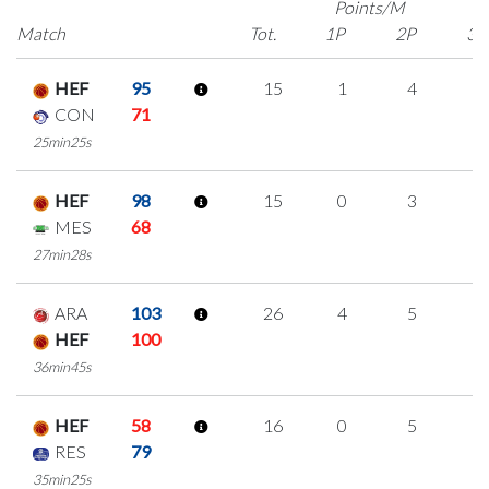
Points/M
Match
Tot.
1P
2P
3P
HEF
95
15
1
4
2
CON
71
25min25s
HEF
98
15
0
3
3
MES
68
27min28s
ARA
103
26
4
5
4
HEF
100
36min45s
HEF
58
16
0
5
2
RES
79
35min25s