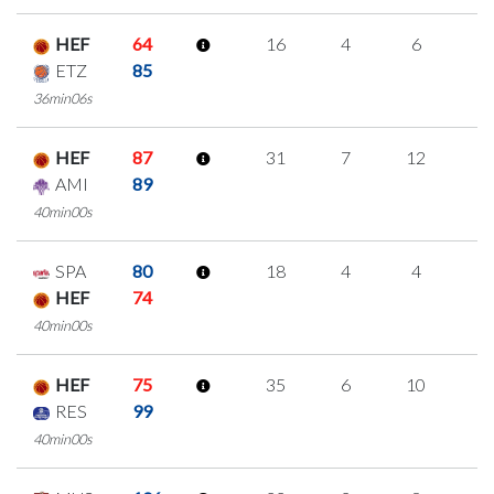
HEF
64
16
4
6
0
ETZ
85
36min06s
HEF
87
31
7
12
0
AMI
89
40min00s
SPA
80
18
4
4
2
HEF
74
40min00s
HEF
75
35
6
10
3
RES
99
40min00s