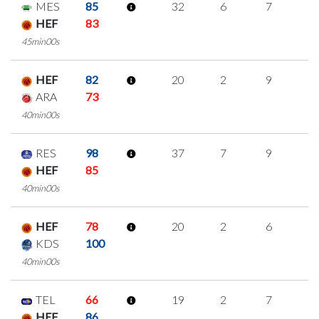
MES
85
32
6
7
4
HEF
83
45min00s
HEF
82
20
2
9
0
ARA
73
40min00s
RES
98
37
7
9
4
HEF
85
40min00s
HEF
78
20
2
6
2
KDS
100
40min00s
TEL
66
19
2
7
1
HEF
86