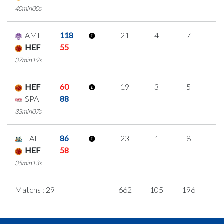
40min00s
AMI
118
21
4
7
1
HEF
55
37min19s
HEF
60
19
3
5
2
SPA
88
33min07s
LAL
86
23
1
8
2
HEF
58
35min13s
Matchs : 29
662
105
196
5