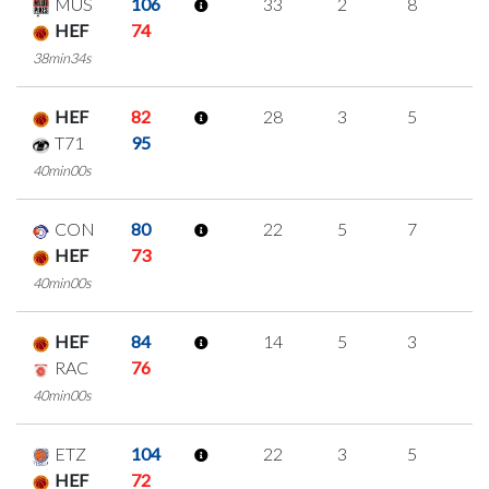
MUS
106
33
2
8
5
HEF
74
38min34s
HEF
82
28
3
5
5
T71
95
40min00s
CON
80
22
5
7
1
HEF
73
40min00s
HEF
84
14
5
3
1
RAC
76
40min00s
ETZ
104
22
3
5
3
HEF
72