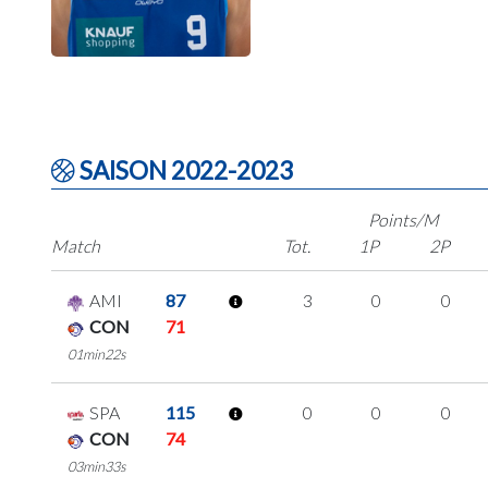
SAISON 2022-2023
Points/M
Match
Tot.
1P
2P
AMI
87
3
0
0
CON
71
01min22s
SPA
115
0
0
0
CON
74
03min33s