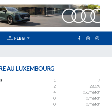
FLBB
RE AU LUXEMBOURG
s
1
7
2
28.6%
4
0.6/match
0
0/match
0
0/match