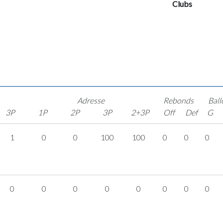
Clubs
Adresse
Rebonds
Ball
3P
1P
2P
3P
2+3P
Off
Def
G
1
0
0
100
100
0
0
0
0
0
0
0
0
0
0
0