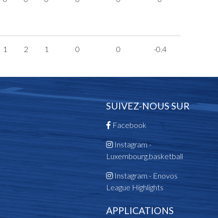
1
2
1
0
0
-0.4
SUIVEZ-NOUS SUR
Facebook
Instagram -
Luxembourg.basketball
Instagram - Enovos
League Highlights
APPLICATIONS