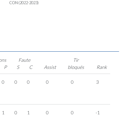
CON (2022-2023)
ons
Faute
Tir
P
S
C
Assist
bloqués
Rank
0
0
0
0
0
3
1
0
1
0
0
-1