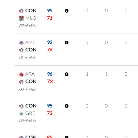
CON
95
0
0
0
MUS
71
02min58s
AMI
92
0
0
0
CON
76
01min49s
ARA
96
1
1
0
CON
73
00min46s
CON
95
0
0
0
GRE
72
02min51s
CON
85
0
0
0