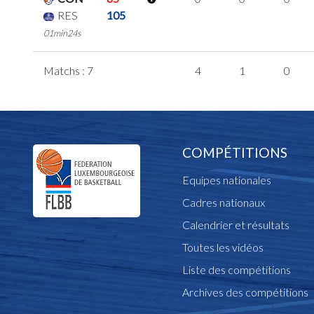
RES
105
01min24s
Matchs : 7
4
1
0
COMPÉTITIONS
Equipes nationales
Cadres nationaux
Calendrier et résultats
Toutes les vidéos
Liste des compétitions
Archives des compétitions