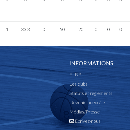
1
33.3
0
50
20
0
0
0
INFORMATIONS
FLBB
Les clubs
Statuts et réglements
Devenir joueur/se
Médias/Presse
Ecrivez-nous