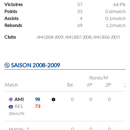
Victoires
37
64.9%
Points
33
0.6/match
Assists
4
0.1/match
Rebonds
69
1.2/match
Clubs
AMI (2008-2009), AMI (2007-2008), AMI (2006-2007)
SAISON 2008-2009
Points/M
Match
Tot.
1P
2P
3P
AMI
98
0
0
0
0
RES
73
00min29s
Matchs : 1
0
0
0
0