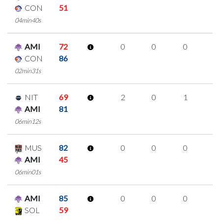
CON
51
04min40s
AMI
72
0
0
0
0
CON
86
02min31s
NIT
69
2
0
1
0
AMI
81
06min12s
MUS
82
0
0
0
0
AMI
45
06min01s
AMI
85
0
0
0
0
SOL
59