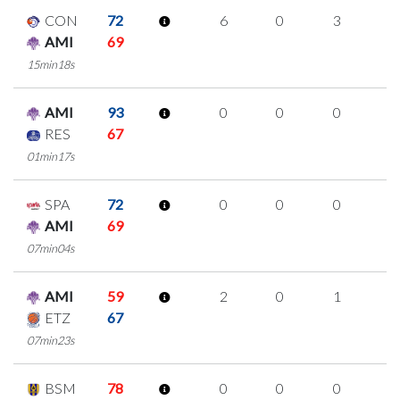
CON
72
6
0
3
0
AMI
69
15min18s
AMI
93
0
0
0
0
RES
67
01min17s
SPA
72
0
0
0
0
AMI
69
07min04s
AMI
59
2
0
1
0
ETZ
67
07min23s
BSM
78
0
0
0
0