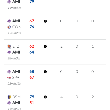
AMI
79
14min00s
AMI
67
0
0
0
0
CON
76
15min28s
ETZ
62
2
0
1
0
AMI
64
28min36s
AMI
68
0
0
0
0
SPA
67
23min13s
BSM
79
4
0
2
0
AMI
51
15min57s