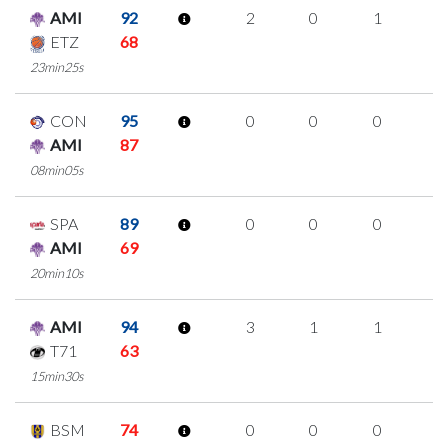
AMI
92
2
0
1
0
ETZ
68
23min25s
CON
95
0
0
0
0
AMI
87
08min05s
SPA
89
0
0
0
0
AMI
69
20min10s
AMI
94
3
1
1
0
T71
63
15min30s
BSM
74
0
0
0
0