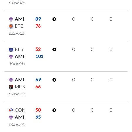
01min10s
AMI
89
0
0
0
0
ETZ
76
02min42s
RES
52
0
0
0
0
AMI
101
10min01s
AMI
69
0
0
0
0
MUS
66
02min35s
CON
50
0
0
0
0
AMI
95
04min29s