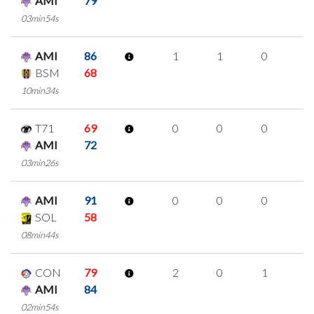
AMI
79
03min54s
AMI
86
1
1
0
0
BSM
68
10min34s
T71
69
0
0
0
0
AMI
72
03min26s
AMI
91
0
0
0
0
SOL
58
08min44s
CON
79
2
0
1
0
AMI
84
02min54s