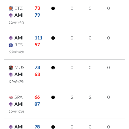
ETZ
73
0
0
0
0
AMI
79
02min47s
AMI
111
0
0
0
0
RES
57
03min48s
MUS
73
0
0
0
0
AMI
63
01min28s
SPA
66
2
2
0
0
AMI
87
05min16s
AMI
78
0
0
0
0