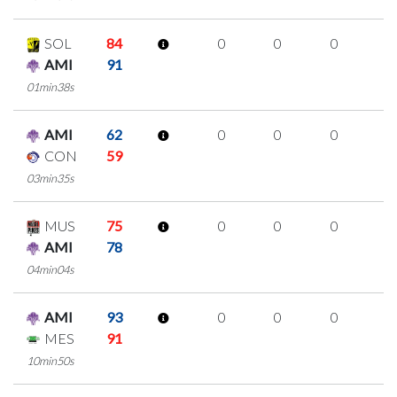
SOL
84
0
0
0
0
AMI
91
01min38s
AMI
62
0
0
0
0
CON
59
03min35s
MUS
75
0
0
0
0
AMI
78
04min04s
AMI
93
0
0
0
0
MES
91
10min50s