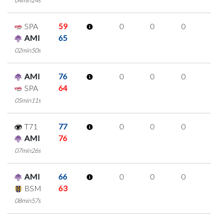
SPA
59
0
0
0
0
AMI
65
02min50s
AMI
76
0
0
0
0
SPA
64
05min11s
T71
77
0
0
0
0
AMI
76
07min26s
AMI
66
0
0
0
0
BSM
63
08min57s