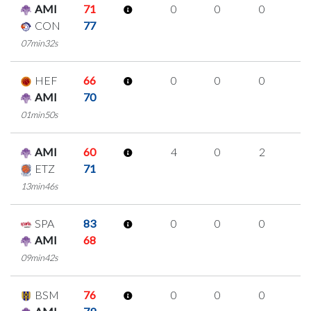
AMI
71
0
0
0
0
CON
77
07min32s
HEF
66
0
0
0
0
AMI
70
01min50s
AMI
60
4
0
2
0
ETZ
71
13min46s
SPA
83
0
0
0
0
AMI
68
09min42s
BSM
76
0
0
0
0