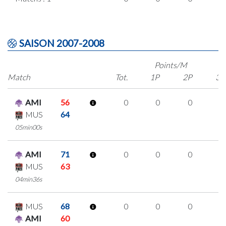
SAISON 2007-2008
Points/M
Match
Tot.
1P
2P
3P
AMI
56
0
0
0
0
MUS
64
05min00s
AMI
71
0
0
0
0
MUS
63
04min36s
MUS
68
0
0
0
0
AMI
60