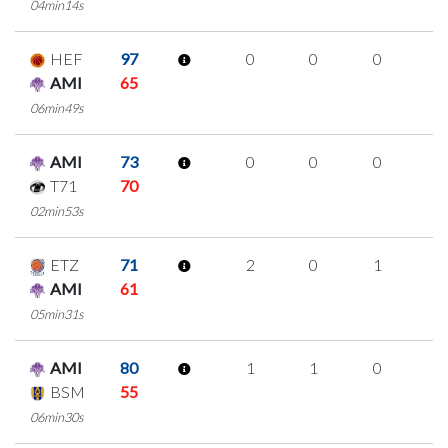
04min14s
HEF
97
0
0
0
0
AMI
65
06min49s
AMI
73
0
0
0
0
T71
70
02min53s
ETZ
71
2
0
1
0
AMI
61
05min31s
AMI
80
1
1
0
0
BSM
55
06min30s