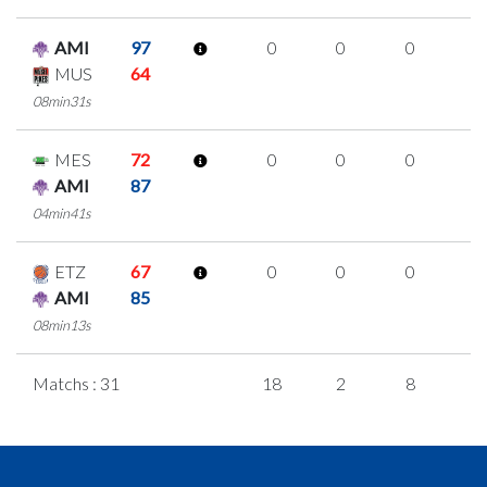
AMI
97
0
0
0
0
MUS
64
08min31s
MES
72
0
0
0
0
AMI
87
04min41s
ETZ
67
0
0
0
0
AMI
85
08min13s
Matchs : 31
18
2
8
0