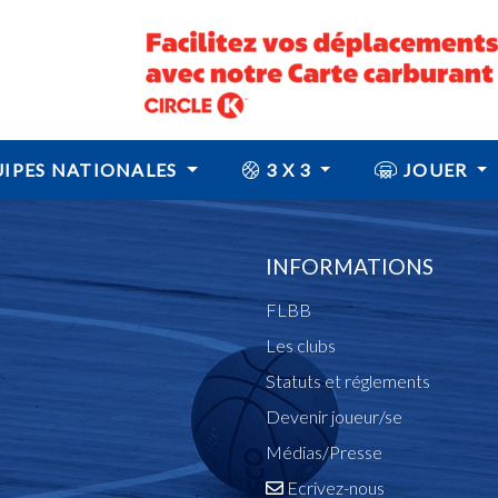
IPES NATIONALES
3 X 3
JOUER
INFORMATIONS
FLBB
Les clubs
Statuts et réglements
Devenir joueur/se
Médias/Presse
Ecrivez-nous