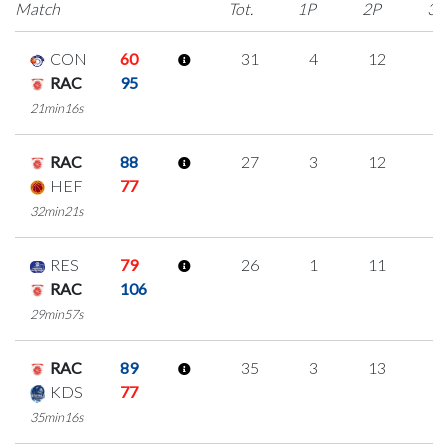
Match
Tot.
1P
2P
3P
CON
60
31
4
12
1
RAC
95
21min16s
RAC
88
27
3
12
0
HEF
77
32min21s
RES
79
26
1
11
1
RAC
106
29min57s
RAC
89
35
3
13
2
KDS
77
35min16s