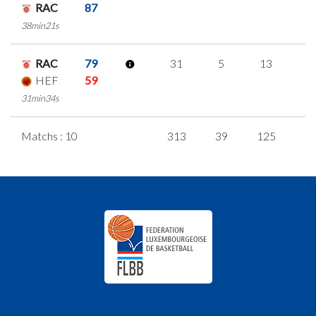
RAC
87
38min21s
RAC
79
31
5
13
0
HEF
59
31min34s
Matchs : 10
313
39
125
8