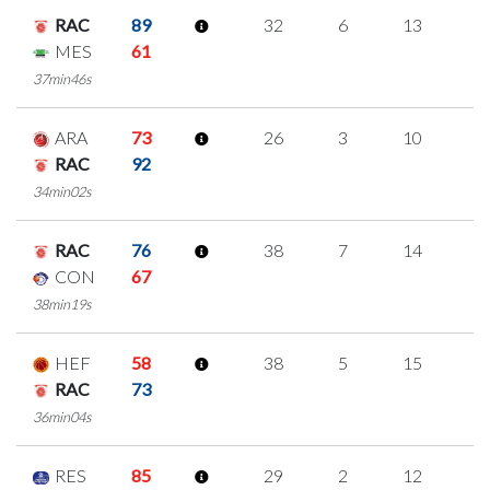
RAC
89
32
6
13
0
MES
61
37min46s
ARA
73
26
3
10
1
RAC
92
34min02s
RAC
76
38
7
14
1
CON
67
38min19s
HEF
58
38
5
15
1
RAC
73
36min04s
RES
85
29
2
12
1