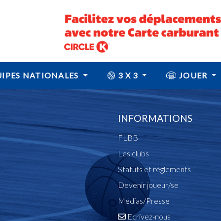
IPES NATIONALES
3 X 3
JOUER
INFORMATIONS
FLBB
Les clubs
Statuts et réglements
Devenir joueur/se
Médias/Presse
Ecrivez-nous