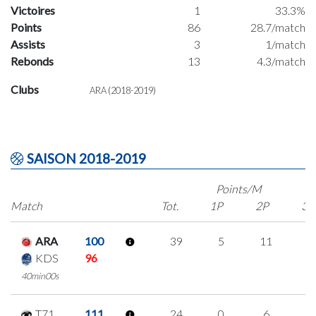
Victoires
1
33.3%
Points
86
28.7/match
Assists
3
1/match
Rebonds
13
4.3/match
Clubs
ARA (2018-2019)
SAISON 2018-2019
Points/M
Match
Tot.
1P
2P
3P
ARA
100
39
5
11
4
KDS
96
40min00s
T71
111
24
0
6
4