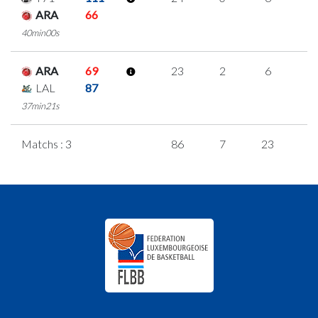
ARA
66
40min00s
ARA
69
23
2
6
3
LAL
87
37min21s
Matchs : 3
86
7
23
1