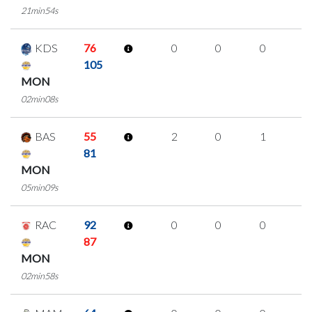
21min54s
KDS
76
0
0
0
0
105
MON
02min08s
BAS
55
2
0
1
0
81
MON
05min09s
RAC
92
0
0
0
0
87
MON
02min58s