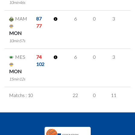
10min46s
MAM
87
6
0
3
0
77
MON
10min57s
MES
74
6
0
3
0
102
MON
15min12s
Matchs : 10
22
0
11
0