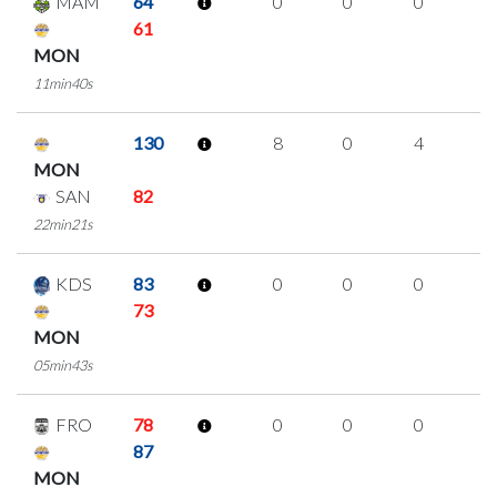
MAM
64
0
0
0
0
61
MON
11min40s
130
8
0
4
0
MON
SAN
82
22min21s
KDS
83
0
0
0
0
73
MON
05min43s
FRO
78
0
0
0
0
87
MON