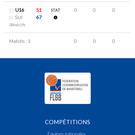
U16
51
0
0
0
0
STAT
SUI
67
08min19s
Matchs : 1
0
0
0
0
COMPÉTITIONS
Equipes nationales