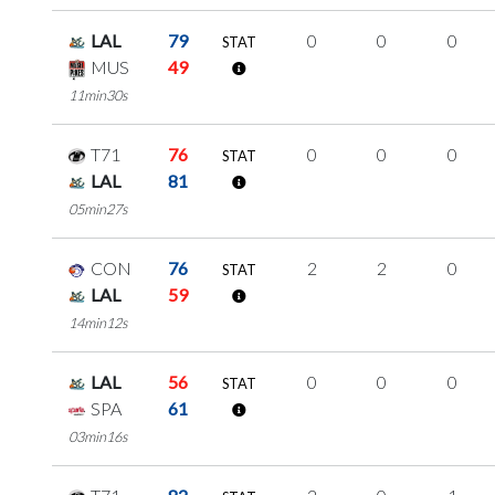
LAL
79
0
0
0
STAT
MUS
49
11min30s
T71
76
0
0
0
STAT
LAL
81
05min27s
CON
76
2
2
0
STAT
LAL
59
14min12s
LAL
56
0
0
0
STAT
SPA
61
03min16s