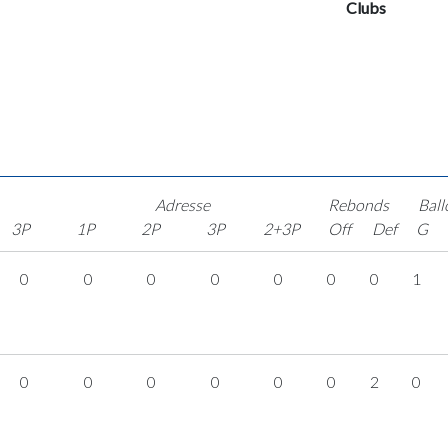
Clubs
Adresse
Rebonds
Ball
3P
1P
2P
3P
2+3P
Off
Def
G
0
0
0
0
0
0
0
1
0
0
0
0
0
0
2
0