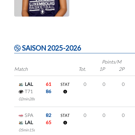
SAISON 2025-2026
Points/M
Match
Tot.
1P
2P
LAL
61
0
0
0
STAT
T71
86
02min28s
SPA
82
0
0
0
STAT
LAL
65
05min15s