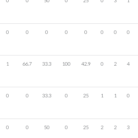
0
0
50
0
25
0
3
1
0
0
0
0
0
0
0
0
1
66.7
33.3
100
42.9
0
2
4
0
0
33.3
0
25
1
1
0
0
0
50
0
25
2
2
3