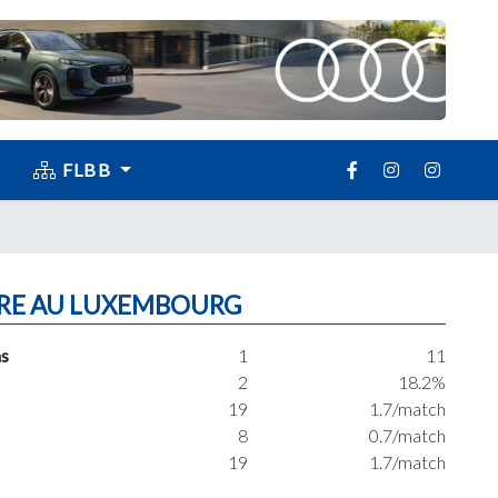
FLBB
RE AU LUXEMBOURG
s
1
11
2
18.2%
19
1.7/match
8
0.7/match
19
1.7/match