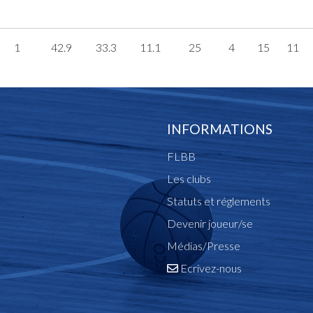
1
42.9
33.3
11.1
25
4
15
11
INFORMATIONS
FLBB
Les clubs
Statuts et réglements
Devenir joueur/se
Médias/Presse
Ecrivez-nous