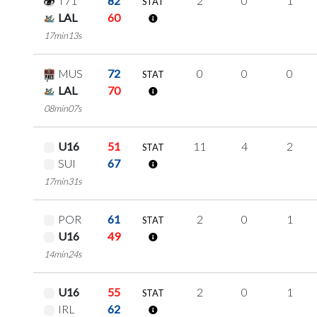
T71
82
2
0
1
STAT
LAL
60
17min13s
MUS
72
0
0
0
STAT
LAL
70
08min07s
U16
51
11
4
2
STAT
SUI
67
17min31s
POR
61
2
0
1
STAT
U16
49
14min24s
U16
55
2
0
1
STAT
IRL
62