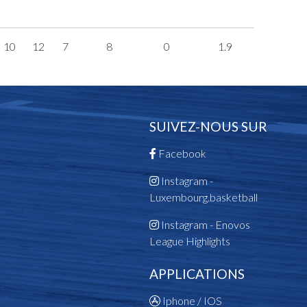
10
12
7
8
0
1.9
SUIVEZ-NOUS SUR
Facebook
Instagram -
Luxembourg.basketball
Instagram - Enovos
League Highlights
APPLICATIONS
Iphone / IOS