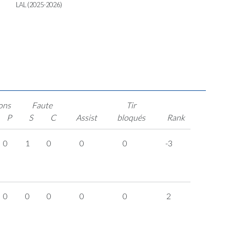
LAL (2025-2026)
ons
Faute
Tir
P
S
C
Assist
bloqués
Rank
0
1
0
0
0
-3
0
0
0
0
0
2