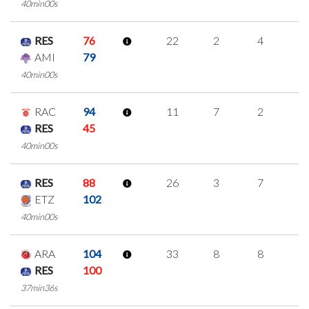
40min00s
RES
76
22
2
4
4
AMI
79
40min00s
RAC
94
11
7
2
0
RES
45
40min00s
RES
88
26
3
7
3
ETZ
102
40min00s
ARA
104
33
8
8
3
RES
100
37min36s