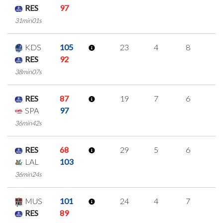
RES
97
31min01s
KDS
105
23
4
8
1
RES
92
38min07s
RES
87
19
7
6
0
SPA
97
36min42s
RES
68
29
5
6
4
LAL
103
36min24s
MUS
101
24
4
7
2
RES
89