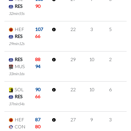
RES
90
32min55s
HEF
107
22
3
5
3
RES
66
29min12s
RES
88
29
10
2
5
MUS
94
33min16s
SOL
90
22
10
6
0
RES
66
37min54s
HEF
87
27
9
3
4
CON
80