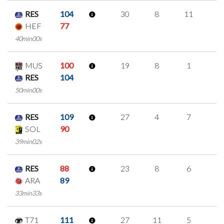
RES
104
30
8
11
0
HEF
77
40min00s
MUS
100
19
8
1
3
RES
104
50min00s
RES
109
27
4
7
3
SOL
90
39min02s
RES
88
23
8
6
1
ARA
89
33min33s
T71
111
27
11
5
2