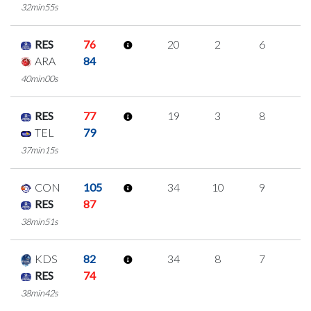
32min55s
RES
76
20
2
6
2
ARA
84
40min00s
RES
77
19
3
8
0
TEL
79
37min15s
CON
105
34
10
9
2
RES
87
38min51s
KDS
82
34
8
7
4
RES
74
38min42s