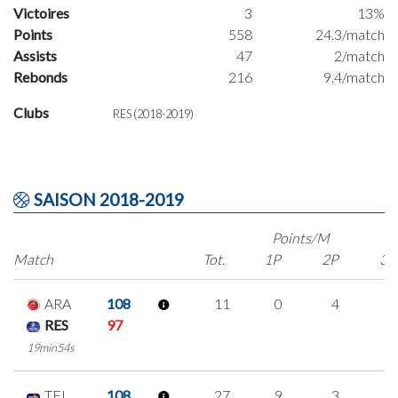
Victoires
3
13%
Points
558
24.3/match
Assists
47
2/match
Rebonds
216
9.4/match
Clubs
RES (2018-2019)
SAISON 2018-2019
Points/M
Match
Tot.
1P
2P
3P
ARA
108
11
0
4
1
RES
97
19min54s
TEL
108
27
9
3
4