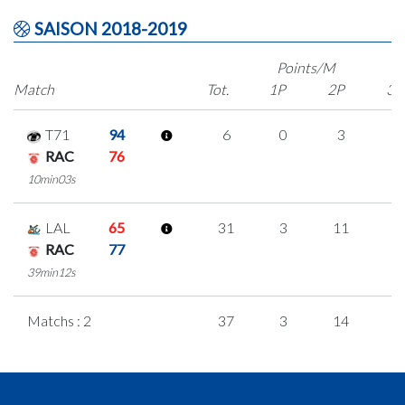
SAISON 2018-2019
Points/M
Match
Tot.
1P
2P
3P
T71
94
6
0
3
0
RAC
76
10min03s
LAL
65
31
3
11
2
RAC
77
39min12s
Matchs : 2
37
3
14
2