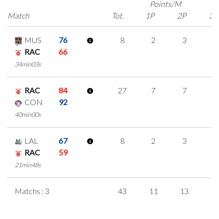
Points/M
Match
Tot.
1P
2P
3P
MUS
76
8
2
3
0
RAC
66
34min03s
RAC
84
27
7
7
2
CON
92
40min00s
LAL
67
8
2
3
0
RAC
59
21min48s
Matchs : 3
43
11
13
2