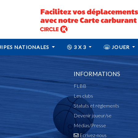
IPES NATIONALES
3 X 3
JOUER
INFORMATIONS
FLBB
Les clubs
Statuts et réglements
Devenir joueur/se
Médias/Presse
Ecrivez-nous